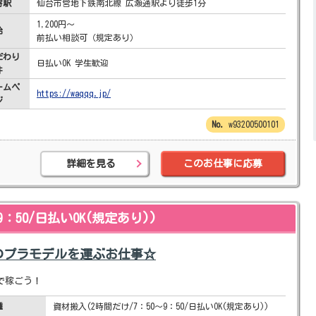
寄駅
仙台市営地下鉄南北線 広瀬通駅より徒歩1分
1,200円～
給
前払い相談可（規定あり）
だわり
日払いOK 学生歓迎
件
ームペ
https://waqqq.jp/
ジ
w93200500101
詳細を見る
このお仕事に応募
：50/日払いOK(規定あり))
気のプラモデルを運ぶお仕事☆
で稼ごう！
種
資材搬入(2時間だけ/7：50～9：50/日払いOK(規定あり))