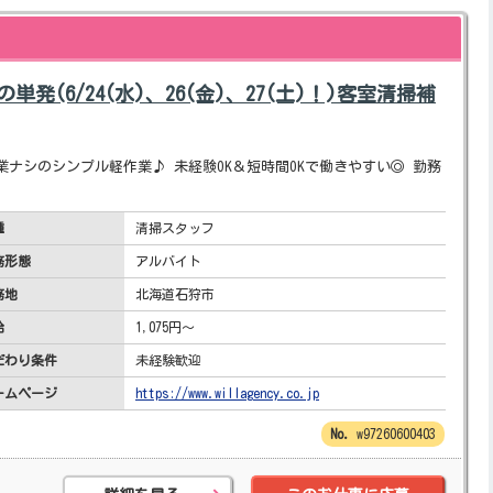
発(6/24(水)、26(金)、27(土)！)客室清掃補
業ナシのシンプル軽作業♪ 未経験OK＆短時間OKで働きやすい◎ 勤務
種
清掃スタッフ
務形態
アルバイト
務地
北海道石狩市
給
1,075円～
だわり条件
未経験歓迎
ームページ
https://www.willagency.co.jp
w97260600403