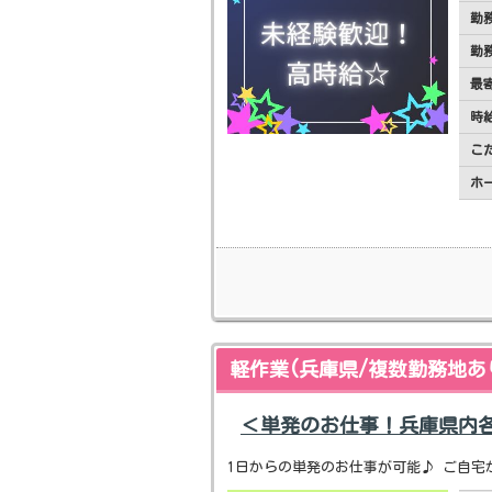
勤
勤
最
時
こ
ホ
軽作業(兵庫県/複数勤務地あ
＜単発のお仕事！兵庫県内
1日からの単発のお仕事が可能♪ ご自