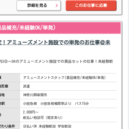
詳細を見る
このお仕事に応募
品補充/未経験OK/単発)
定！アミューズメント施設での単発のお仕事＠未
内3日～OKのアミューズメント施設での景品セットの仕事！未経験歓
種
アミューズメントスタッフ(景品補充/未経験OK/単発)
務形態
派遣
務地
神奈川県座間市
寄駅
小田急線 小田急相模原駅より バス15分
2,000円～
給
前払い相談可（規定あり）
だわり条件
日払いOK 未経験歓迎 学生歓迎