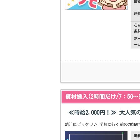
最
時
こ
条
ホ
ー
資材搬入(2時間だけ/7：50～9
≪時給2,000円！≫ 大人
朝活にピッタリ♪ 学校に行く前の2時間
職