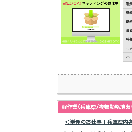
職
勤
勤
最
時
こ
ホ
軽作業(兵庫県/複数勤務地あ
＜単発のお仕事！兵庫県内