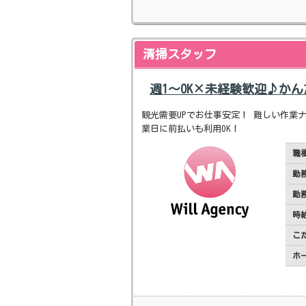
清掃スタッフ
週1～OK×未経験歓迎♪か
観光需要UPでお仕事安定！ 難しい作業ナ
業日に前払いも利用OK！
職
勤
勤
時
こ
ホ