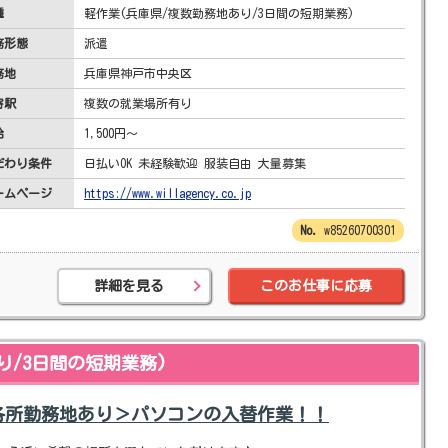
種
軽作業(兵庫県/複数勤務地あり/3日間の短期業務)
務形態
派遣
務地
兵庫県神戸市中央区
寄駅
複数の就業場所有り
給
1,500円～
だわり条件
日払いOK 未経験歓迎 服装自由 大量募集
ームページ
https://www.willagency.co.jp
w85260700301
詳細を見る
このお仕事に応募
り/3日間の短期業務)
各所勤務地あり＞パソコンの入替作業！！