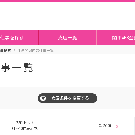
仕事を探す
支店一覧
簡単WEB登
事検索
１週間以内の仕事一覧
仕事一覧
検索条件を変更する
▼
27
件ヒット
次の10件
(1～10件表示中)