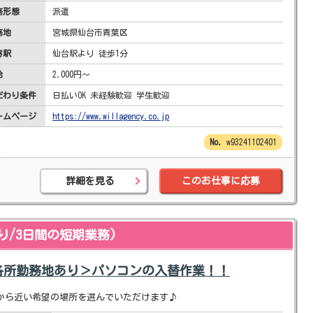
務形態
派遣
務地
宮城県仙台市青葉区
寄駅
仙台駅より 徒歩1分
給
2,000円～
だわり条件
日払いOK 未経験歓迎 学生歓迎
ームページ
https://www.willagency.co.jp
w93241102401
詳細を見る
このお仕事に応募
り/3日間の短期業務)
各所勤務地あり＞パソコンの入替作業！！
宅から近い希望の場所を選んでいただけます♪