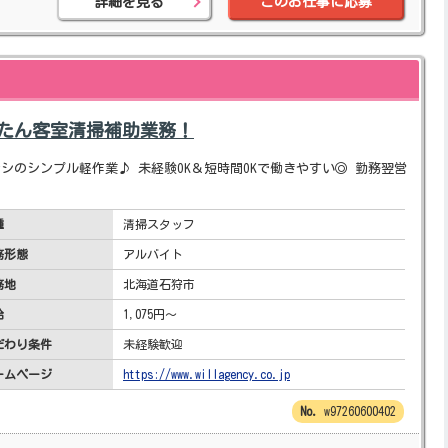
詳細を見る
このお仕事に応募
んたん客室清掃補助業務！
シのシンプル軽作業♪ 未経験OK＆短時間OKで働きやすい◎ 勤務翌営
種
清掃スタッフ
務形態
アルバイト
務地
北海道石狩市
給
1,075円～
だわり条件
未経験歓迎
ームページ
https://www.willagency.co.jp
w97260600402