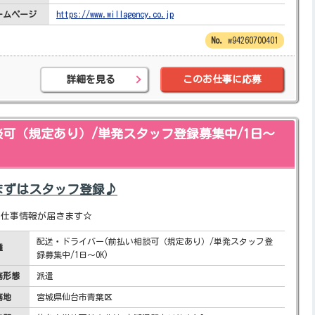
ームページ
https://www.willagency.co.jp
w94260700401
詳細を見る
このお仕事に応募
可（規定あり）/単発スタッフ登録募集中/1日～
まずはスタッフ登録♪
お仕事情報が届きます☆
配送・ドライバー(前払い相談可（規定あり）/単発スタッフ登
種
録募集中/1日～OK)
務形態
派遣
務地
宮城県仙台市青葉区