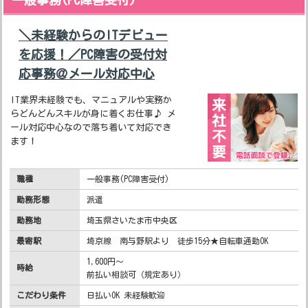
一般事務(PC障害受付)
＼未経験からのITデビュー
を応援！／PC障害の受付対
応事務＠メール対応中心
IT業界未経験でも、マニュアルや実務か
らどんどんスキルが身に着くお仕事♪ メ
ール対応中心なので落ち着いて対応でき
ます！
職種
一般事務(PC障害受付)
勤務形態
派遣
勤務地
埼玉県さいたま市中央区
最寄駅
埼京線 南与野駅より 徒歩15分★自転車通勤OK
1,600円～
時給
前払い相談可（規定あり）
こだわり条件
日払いOK 未経験歓迎