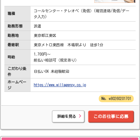
コールセンター・テレオペ（発信）(確認連絡/発信/デー
職種
タ入力)
勤務形態
派遣
勤務地
東京都江東区
最寄駅
東京メトロ東西線 木場駅より 徒歩1分
1,700円～
時給
前払い相談可（規定あり）
こだわり条
日払いOK 未経験歓迎
件
ホームペー
https://www.willagency.co.jp
ジ
w80260201701
詳細を見る
このお仕事に応募