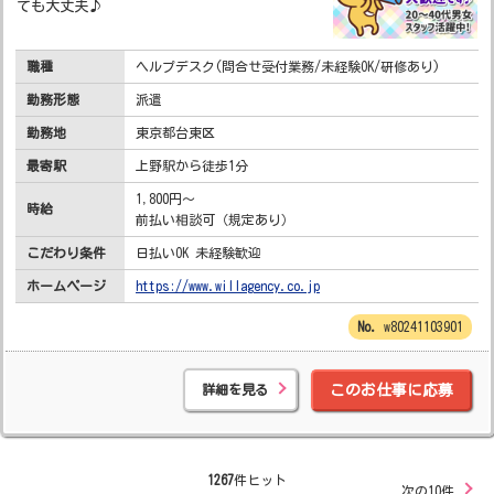
ても大丈夫♪
職種
ヘルプデスク(問合せ受付業務/未経験OK/研修あり)
勤務形態
派遣
勤務地
東京都台東区
最寄駅
上野駅から徒歩1分
1,800円～
時給
前払い相談可（規定あり）
こだわり条件
日払いOK 未経験歓迎
ホームページ
https://www.willagency.co.jp
w80241103901
詳細を見る
このお仕事に応募
1267
件ヒット
次の10件