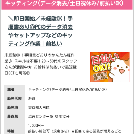
キッティング(データ消去/土日祝休み/前払いOK)
＼即日開始／未経験OK！手
順書あり◎PCのデータ消去
やセットアップなどのキッ
ティング作業｜前払い
未経験OK！手順書どおりのかんたん軽作
業♪ スキルは不要！20～50代のスタッフ
さんが活躍中★ お給料は前払いで最短翌
日GETも可能◎
職種
キッティング(データ消去/土日祝休み/前払いOK)
勤務形態
派遣
勤務地
東京都大田区
最寄駅
流通センター駅 徒歩12分
1,600円～
時給
前払い相談可（規定あり）★担当できる業務が増えるごと