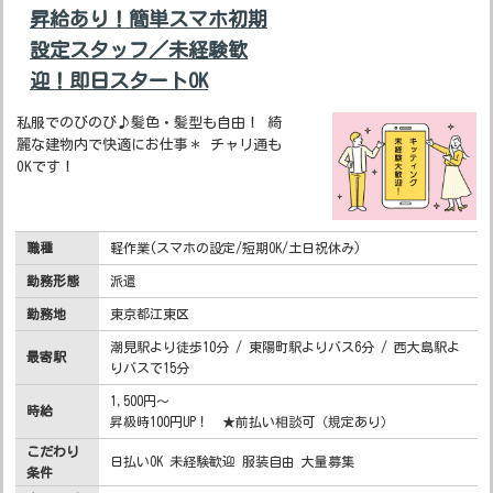
昇給あり！簡単スマホ初期
設定スタッフ／未経験歓
迎！即日スタートOK
私服でのびのび♪髪色・髪型も自由！ 綺
麗な建物内で快適にお仕事＊ チャリ通も
OKです！
職種
軽作業(スマホの設定/短期OK/土日祝休み)
勤務形態
派遣
勤務地
東京都江東区
潮見駅より徒歩10分 / 東陽町駅よりバス6分 / 西大島駅よ
最寄駅
りバスで15分
1,500円～
時給
昇級時100円UP！ ★前払い相談可（規定あり）
こだわり
日払いOK 未経験歓迎 服装自由 大量募集
条件