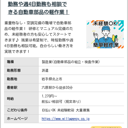
勤務や週4日勤務も相談で
きる自動車部品の軽作業！
重量物なし・空調完備の職場で自動車部
品の軽作業！ 研修とマニュアル完備のた
め、未経験者の方も安心してスタートで
きます♪ 残業は希望制で、時短勤務や週
4日勤務も相談可能。自分らしい働き方を
実現できます！
職種
製造業(自動車部品の組立・検査作業)
勤務形態
派遣
勤務地
岩手県北上市
最寄駅
六原駅から徒歩30分
1,270円～
時給
前払い相談可（規定あり）
こだわり条件
日払いOK 未経験歓迎 大量募集
ホームページ
https://www.willagency.co.jp