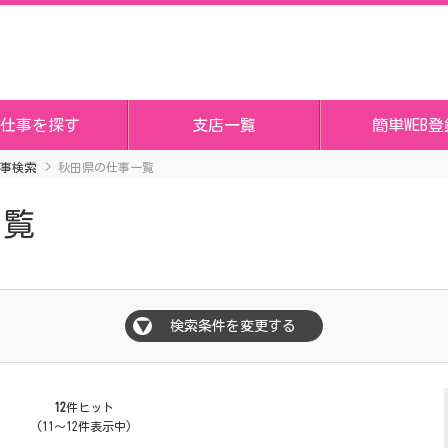
仕事を探す
支店一覧
簡単WEB登
事検索
秋田県の仕事一覧
一覧
検索条件を変更する
▼
12
件ヒット
(11～12件表示中)