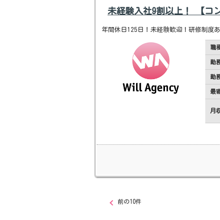
未経験入社9割以上！ 【コ
年間休日125日！未経験歓迎！研修制度
職
勤
勤
最
月
前の10件