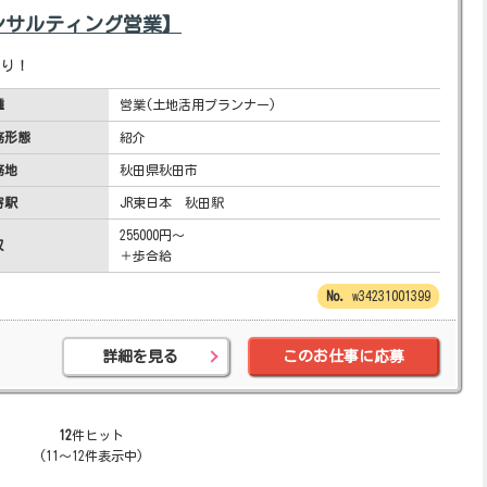
ンサルティング営業】
あり！
種
営業(土地活用プランナー)
務形態
紹介
務地
秋田県秋田市
寄駅
JR東日本 秋田駅
255000円～
収
＋歩合給
w34231001399
詳細を見る
このお仕事に応募
12
件ヒット
(11～12件表示中)