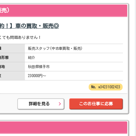
売)
成約！】車の買取・販売◎
くても問題ありません！
種
販売スタッフ(中古車買取・販売)
務形態
紹介
務地
秋田県横手市
収
230000円～
w34231002423
詳細を見る
このお仕事に応募