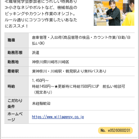
≪職場見学会参加者にうれしい特典あり
≫小さなネジやボルトなど、機械部品の
ピッキングやカウント作業のオシゴト。
ルール通りにコツコツ作業したいあなた
におススメ！
倉庫管理・入出荷(商品管理の検品・カウント作業/日勤/日
職種
払いOK)
勤務形態
派遣
勤務地
神奈川県川崎市川崎区
最寄駅
東神奈川・川崎駅・鶴見駅より無料バスあり
1,450円～
時給
時給1450円～★更新時に時給1500円にUP 前払い相談可
（規定あり）
こだわり
未経験歓迎
条件
ホームペ
https://www.willagency.co.jp
ージ
w05260800201