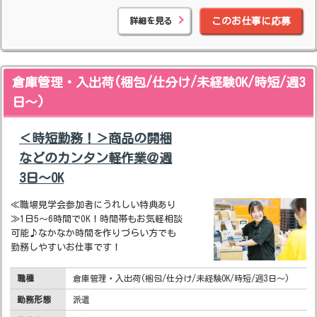
詳細を見る
このお仕事に応募
倉庫管理・入出荷(梱包/仕分け/未経験OK/時短/週3
日～)
＜時短勤務！＞商品の開梱
などのカンタン軽作業＠週
3日～OK
≪職場見学会参加者にうれしい特典あり
≫1日5～6時間でOK！時間帯もお気軽相談
可能♪なかなか時間を作りづらい方でも
勤務しやすいお仕事です！
職種
倉庫管理・入出荷(梱包/仕分け/未経験OK/時短/週3日～)
勤務形態
派遣