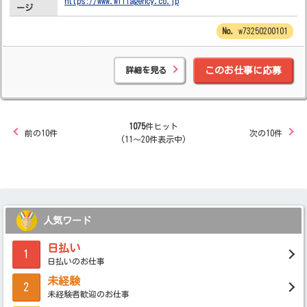
https://www.willagency.co.jp
ージ
w73250200101
詳細を見る
このお仕事に応募
1075
件ヒット
前の10件
次の10件
(11～20件表示中)
人気ワード
日払い
1
日払いのお仕事
未経験
2
未経験者歓迎のお仕事