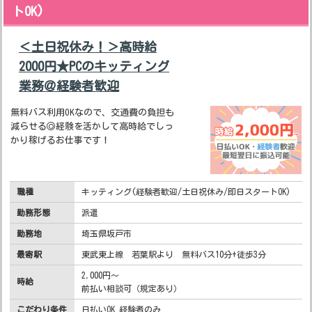
トOK)
＜土日祝休み！＞高時給
2000円★PCのキッティング
業務＠経験者歓迎
無料バス利用OKなので、交通費の負担も
減らせる◎経験を活かして高時給でしっ
かり稼げるお仕事です！
職種
キッティング(経験者歓迎/土日祝休み/即日スタートOK)
勤務形態
派遣
勤務地
埼玉県坂戸市
最寄駅
東武東上線 若葉駅より 無料バス10分+徒歩3分
2,000円～
時給
前払い相談可（規定あり）
こだわり条件
日払いOK 経験者のみ