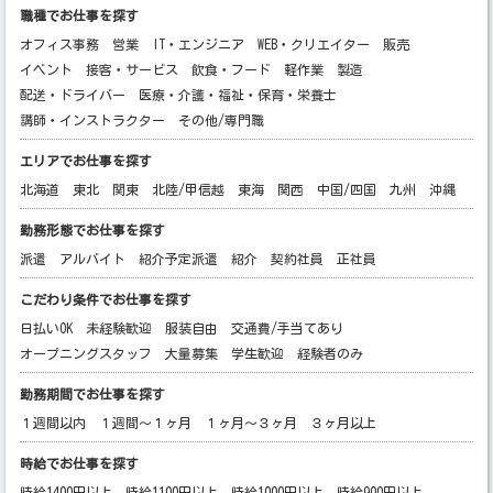
職種でお仕事を探す
オフィス事務
営業
IT・エンジニア
WEB・クリエイター
販売
イベント
接客・サービス
飲食・フード
軽作業
製造
配送・ドライバー
医療・介護・福祉・保育・栄養士
講師・インストラクター
その他/専門職
エリアでお仕事を探す
北海道
東北
関東
北陸/甲信越
東海
関西
中国/四国
九州
沖縄
勤務形態でお仕事を探す
派遣
アルバイト
紹介予定派遣
紹介
契約社員
正社員
こだわり条件でお仕事を探す
日払いOK
未経験歓迎
服装自由
交通費/手当てあり
オープニングスタッフ
大量募集
学生歓迎
経験者のみ
勤務期間でお仕事を探す
１週間以内
１週間～１ヶ月
１ヶ月～３ヶ月
３ヶ月以上
時給でお仕事を探す
時給1400円以上
時給1100円以上
時給1000円以上
時給900円以上