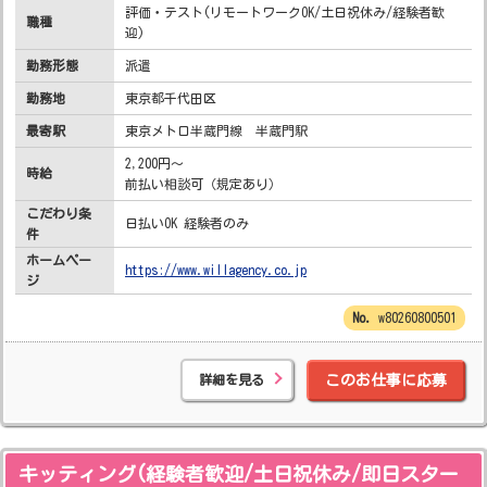
評価・テスト(リモートワークOK/土日祝休み/経験者歓
職種
迎)
勤務形態
派遣
勤務地
東京都千代田区
最寄駅
東京メトロ半蔵門線 半蔵門駅
2,200円～
時給
前払い相談可（規定あり）
こだわり条
日払いOK 経験者のみ
件
ホームペー
https://www.willagency.co.jp
ジ
w80260800501
詳細を見る
このお仕事に応募
キッティング(経験者歓迎/土日祝休み/即日スター