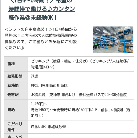
＼1日4～6時間！／希望の
時間帯で働ける♪カンタン
軽作業＠未経験OK！
＜シフトの自由度高め！＞1日4時間から
勤務OK！こちらの求人は時短勤務前提の
募集なので、ご希望などお気軽にご相談
ください♪
ピッキング（検品・梱包・仕分け）(ピッキング/未経験OK/
職種
時短/週4日～)
勤務形態
派遣
勤務地
神奈川県川崎市川崎区
最寄駅
JR横浜線 東神奈川駅より 無料送迎バスで20～30分程度
1,450円～
時給
時給1450円～★更新時に時給1500円にUP 前払い相談可（規
定あり）
こだわり
日払いOK 未経験歓迎
条件
ホームペ