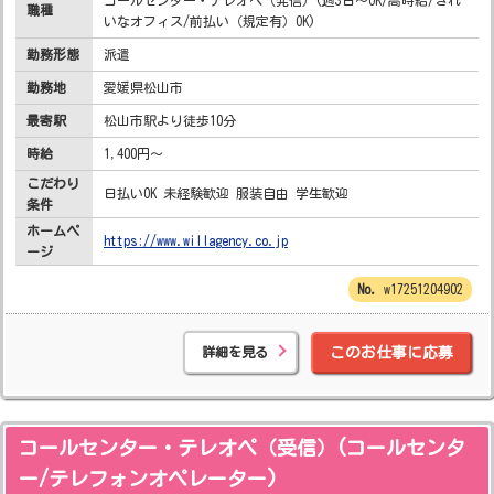
コールセンター・テレオペ（発信）(週3日～OK/高時給/きれ
職種
いなオフィス/前払い（規定有）OK)
勤務形態
派遣
勤務地
愛媛県松山市
最寄駅
松山市駅より徒歩10分
時給
1,400円～
こだわり
日払いOK 未経験歓迎 服装自由 学生歓迎
条件
ホームペ
https://www.willagency.co.jp
ージ
w17251204902
詳細を見る
このお仕事に応募
コールセンター・テレオペ（受信）(コールセンタ
ー/テレフォンオペレーター)