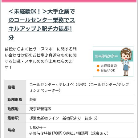
＜未経験OK！＞大手企業で
のコールセンター業務でス
キルアップ♪駅チカ徒歩1
分
普段からよく使う”スマホ”に関する問
い合わせ対応のお仕事♪身近なものに関
する知識・スキルのの向上もねらえま
す！
コールセンター・テレオペ（受信）(コールセンター/テレフ
職種
ォンオペレーター)
勤務形態
派遣
勤務地
東京都新宿区
最寄駅
JR湘南新宿ライン 新宿駅より 徒歩1分
1,850円～
時給
研修時は時給1700円◇前払い相談可（規定あり）