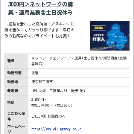
3000円＞ネットワークの構
築・運用業務＠土日祝休み
＼経験を活かした高時給！／スキル・知
識を活かしてガッツリ稼げます！平日の
みの勤務なのでプライベートも充実！
ネットワークエンジニア・運用(土日祝休み/期間限定/経験
職種
者歓迎)
勤務形態
派遣
勤務地
東京都三鷹市
最寄駅
JR中央線 三鷹駅より 徒歩10分
3,000円～
時給
前払い相談可（規定あり）
こだわり条
日払いOK 経験者のみ
件
ホームペー
https://www.willagency.co.jp
ジ