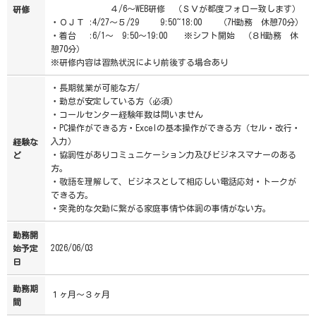
４/6～WEB研修 （ＳＶが都度フォロー致します）
研修
・ＯＪＴ :4/27～５/29 9:50~18:00 （7H勤務 休憩70分）
・着台 :6/1～ 9:50～19:00 ※シフト開始 （８H勤務 休
憩70分）
※研修内容は習熟状況により前後する場合あり
・長期就業が可能な方/
・勤怠が安定している方（必須）
・コールセンター経験年数は問いません
・PC操作ができる方・Excelの基本操作ができる方（セル・改行・
入力）
経験な
・協調性がありコミュニケーション力及びビジネスマナーのある
ど
方。
・敬語を理解して、ビジネスとして相応しい電話応対・トークが
できる方。
・突発的な欠勤に繋がる家庭事情や体調の事情がない方。
勤務開
2026/06/03
始予定
日
勤務期
１ヶ月～３ヶ月
間