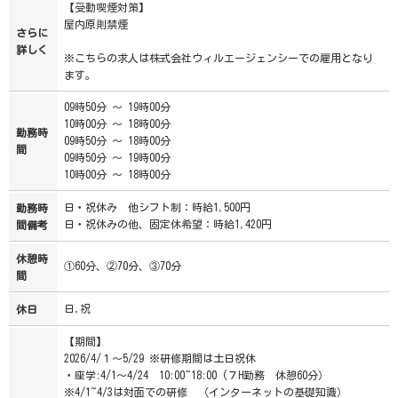
【受動喫煙対策】
屋内原則禁煙
さらに
詳しく
※こちらの求人は株式会社ウィルエージェンシーでの雇用となり
ます。
09時50分 ～ 19時00分
10時00分 ～ 18時00分
勤務時
09時50分 ～ 18時00分
間
09時50分 ～ 19時00分
10時00分 ～ 18時00分
日・祝休み 他シフト制：時給1,500円
勤務時
日・祝休みの他、固定休希望：時給1,420円
間備考
休憩時
①60分、②70分、③70分
間
日,祝
休日
【期間】
2026/4/１～5/29 ※研修期間は土日祝休
・座学:4/1～4/24 10:00~18:00 (７H勤務 休憩60分）
※4/1~4/3は対面での研修 （インターネットの基礎知識）