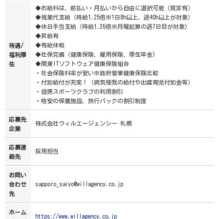
◆お給料は、前払い・月払いから自由に選択可能（規定有）
◆残業代支給（時給1.25倍※1日8h以上、週40h以上が対象）
◆休日手当支給（時給1.35倍※月曜起算の週7日目が対象）
◆昇給有
◆有給休暇
待遇/
◆社保完備（健康保険、雇用保険、厚生年金)
福利厚
◆関東ITソフトウェア健康保険組合
生
・社会保険料率が安い※政府管掌健康保険比較
・付加給付が充実！（病気怪我の給付や出産育児付加金等）
・提携スポーツクラブの利用割引
・格安の保養施設、旅行パックの割引制度
応募先
株式会社ウィルエージェンシー 札幌
企業
応募連
採用担当
絡先
お問い
sapporo_saiyo@willagency.co.jp
合わせ
先
ホーム
https://www.willagency.co.jp