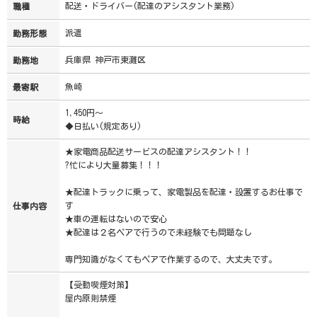
配送・ドライバー(配達のアシスタント業務)
職種
派遣
勤務形態
兵庫県 神戸市東灘区
勤務地
魚崎
最寄駅
1,450円～
時給
◆日払い(規定あり)
★家電商品配送サービスの配達アシスタント！！
?忙により大量募集！！！
★配達トラックに乗って、家電製品を配達・設置するお仕事で
す
仕事内容
★車の運転はないので安心
★配達は２名ペアで行うので未経験でも問題なし
専門知識がなくてもペアで作業するので、大丈夫です。
【受動喫煙対策】
屋内原則禁煙