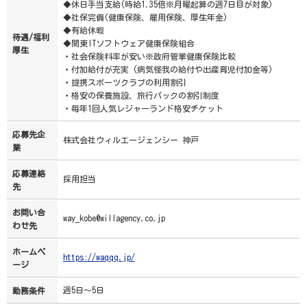
◆休日手当支給(時給1.35倍※月曜起算の週7日目が対象)
◆社保完備(健康保険、雇用保険、厚生年金)
◆有給休暇
待遇/福利
◆関東ITソフトウェア健康保険組合
厚生
・社会保険料率が安い※政府管掌健康保険比較
・付加給付が充実 (病気怪我の給付や出産育児付加金等)
・提携スポーツクラブの利用割引
・格安の保養施設、旅行パックの割引制度
・毎年1回人気レジャーランド格安チケット
応募先企
株式会社ウィルエージェンシー 神戸
業
応募連絡
採用担当
先
お問い合
way_kobe@willagency.co.jp
わせ先
ホームペ
https://waqqq.jp/
ージ
週5日～5日
勤務条件