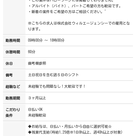
・この案件はハローワークには掲載しておりません。
・アルバイト（バイト）、パートご希望の方も歓迎です。
・新着の案件をご希望の方はご相談ください。”
※こちらの求人は株式会社ウィルエージェンシーでの雇用とな
ります。
09時00分 ～ 18時00分
勤務時間
60分
休憩時間
備考欄参照
休日
土日祝日を含む週５日のシフト
備考
未経験でも問題なし！大歓迎です！
経験など
３ヶ月以上
勤務期間
日払いOK
こだわり
未経験歓迎
条件
◆お給与は、日払い・月払いから自由に選択可能☆
◆残業代支給(時給1.25倍※1日8h以上、週40h以上が対象)