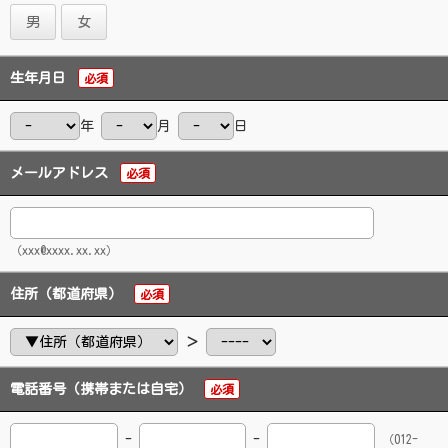
男
女
生年月日
必須
年
月
日
メールアドレス
必須
（xxx@xxxx.xx.xx）
住所（都道府県）
必須
＞
電話番号（携帯または自宅）
必須
-
-
（012-