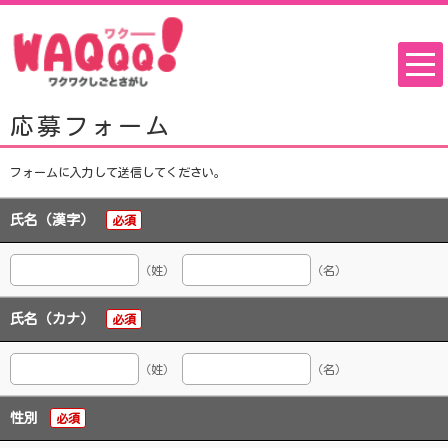
応募フォーム
フォームに入力して送信してください。
氏名（漢字）
必須
（姓）
（名）
氏名（カナ）
必須
（姓）
（名）
性別
必須