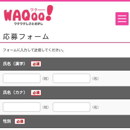
応募フォーム
フォームに入力して送信してください。
氏名（漢字）
必須
（姓）
（名）
氏名（カナ）
必須
（姓）
（名）
性別
必須