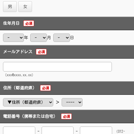
男
女
生年月日
必須
年
月
日
メールアドレス
必須
（xxx@xxxx.xx.xx）
住所（都道府県）
必須
＞
電話番号（携帯または自宅）
必須
-
-
（012-