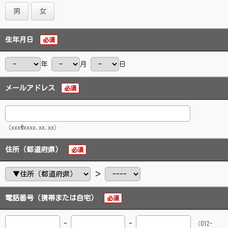
男
女
生年月日
必須
年
月
日
メールアドレス
必須
（xxx@xxxx.xx.xx）
住所（都道府県）
必須
＞
電話番号（携帯または自宅）
必須
-
-
（012-