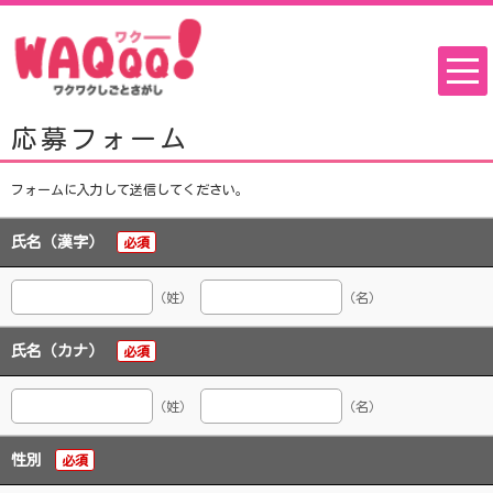
応募フォーム
フォームに入力して送信してください。
氏名（漢字）
必須
（姓）
（名）
氏名（カナ）
必須
（姓）
（名）
性別
必須