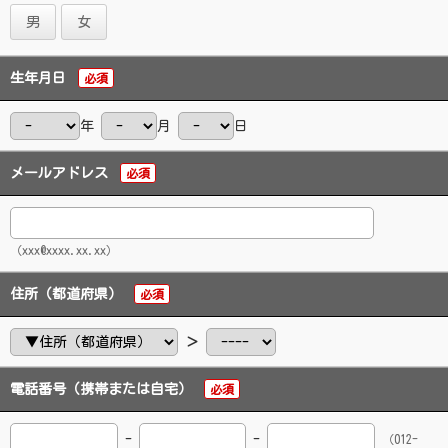
男
女
生年月日
必須
年
月
日
メールアドレス
必須
（xxx@xxxx.xx.xx）
住所（都道府県）
必須
＞
電話番号（携帯または自宅）
必須
-
-
（012-