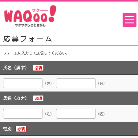
応募フォーム
フォームに入力して送信してください。
氏名（漢字）
必須
（姓）
（名）
氏名（カナ）
必須
（姓）
（名）
性別
必須