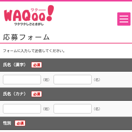
応募フォーム
フォームに入力して送信してください。
氏名（漢字）
必須
（姓）
（名）
氏名（カナ）
必須
（姓）
（名）
性別
必須