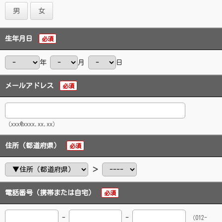
男
女
生年月日
必須
年
月
日
メールアドレス
必須
（xxx@xxxx.xx.xx）
住所（都道府県）
必須
＞
電話番号（携帯または自宅）
必須
-
-
（012-