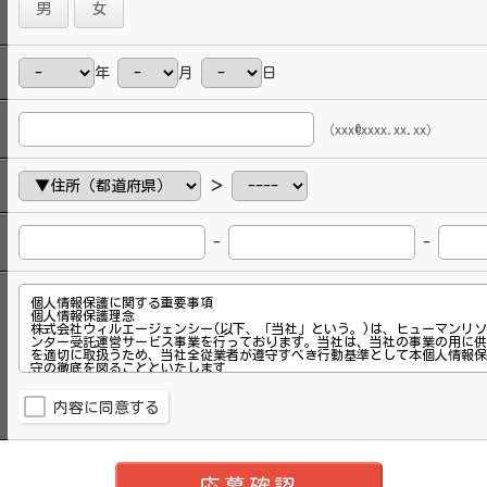
男
女
年
月
日
（xxx@xxxx.xx.xx）
＞
-
-
内容に同意する