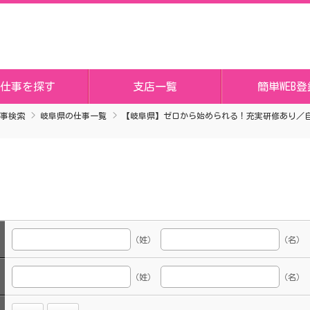
仕事を探す
支店一覧
簡単WEB登
事検索
岐阜県の仕事一覧
【岐阜県】ゼロから始められる！充実研修あり／
（姓）
（名）
（姓）
（名）