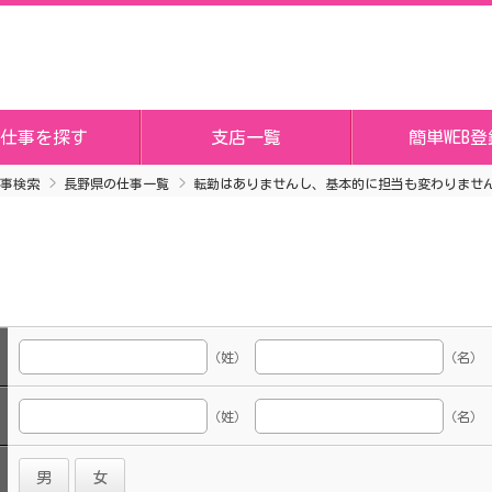
仕事を探す
支店一覧
簡単WEB登
事検索
長野県の仕事一覧
転勤はありませんし、基本的に担当も変わりませ
（姓）
（名）
（姓）
（名）
男
女