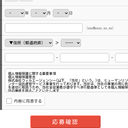
年
月
日
（xxx@xxxx.xx.xx）
＞
-
-
内容に同意する