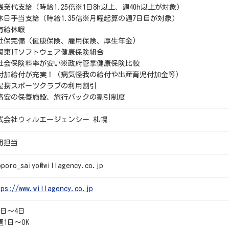
残業代支給（時給1.25倍※1日8h以上、週40h以上が対象）
休日手当支給（時給1.35倍※月曜起算の週7日目が対象）
有給休暇
社保完備（健康保険、雇用保険、厚生年金)
関東ITソフトウェア健康保険組合
社会保険料率が安い※政府管掌健康保険比較
付加給付が充実！（病気怪我の給付や出産育児付加金等）
提携スポーツクラブの利用割引
格安の保養施設、旅行パックの割引制度
式会社ウィルエージェンシー 札幌
用担当
pporo_saiyo@willagency.co.jp
tps://www.willagency.co.jp
1日～4日
週1日～OK