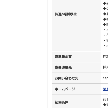
◆
◆
◆
待遇/福利厚生
◆
◆
・
・
・
・
株
応募先企業
採
応募連絡先
sa
お問い合わせ先
ht
ホームページ
週
勤務条件
◆