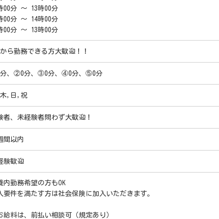
時00分 ～ 13時00分
時00分 ～ 14時00分
時00分 ～ 13時00分
時から勤務できる方大歓迎！！
0分、②0分、③0分、④0分、⑤0分
,木,日,祝
験者、未経験者問わず大歓迎！
週間以内
経験歓迎
養内勤務希望の方もOK
入要件を満たす方は社会保険に加入いただきます。
お給料は、前払い相談可（規定あり）