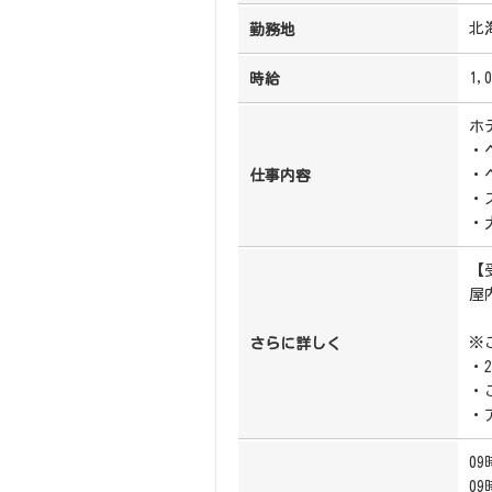
北
勤務地
1,
時給
ホ
・
・
仕事内容
・
・
【
屋
※
さらに詳しく
・
・
・
09
09