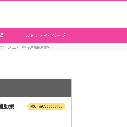
録
スタッフマイページ
(金)、27(土)！)客室清掃補助業務！
掃補助業
w97260600403