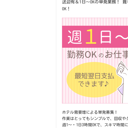
送迎有＆1日～OKの単発業務！ 
OK！
ホテル需要増による単発募集！
作業はとってもシンプルで、回収や
週1～・1日3時間OKで、スキマ時間