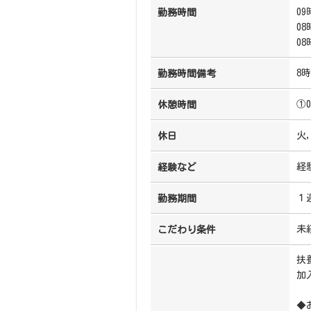
09
勤務時間
08
08
8
勤務時間備考
①
休憩時間
火
休日
経
経験など
１
勤務期間
未
こだわり条件
扶
加
◆