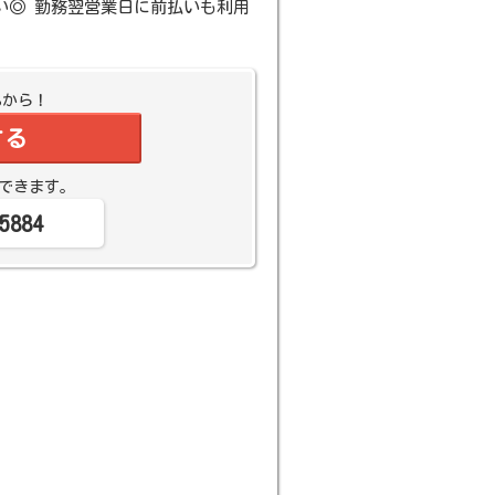
すい◎ 勤務翌営業日に前払いも利用
Bから！
する
できます。
5884