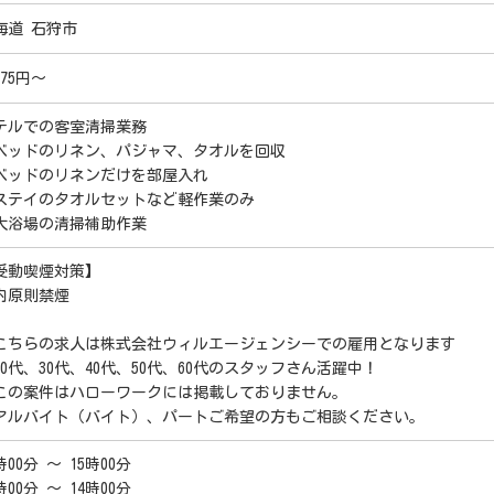
海道 石狩市
075円～
テルでの客室清掃業務
ベッドのリネン、パジャマ、タオルを回収
ベッドのリネンだけを部屋入れ
ステイのタオルセットなど軽作業のみ
大浴場の清掃補助作業
受動喫煙対策】
内原則禁煙
こちらの求人は株式会社ウィルエージェンシーでの雇用となります
20代、30代、40代、50代、60代のスタッフさん活躍中！
この案件はハローワークには掲載しておりません。
アルバイト（バイト）、パートご希望の方もご相談ください。
時00分 ～ 15時00分
時00分 ～ 14時00分