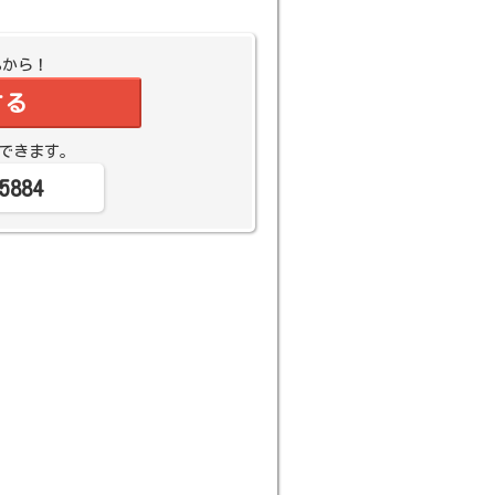
Bから！
する
できます。
5884