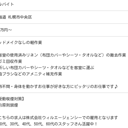
ルバイト
海道 札幌市中央区
075円～
ッドメイクなしの軽作業
客室の使用済みリネン（布団カバーやシーツ・タオルなど）の撤去作業
ゴミ回収作業
新しい布団カバーやシーツ・タオルなどを客室に運ぶ
歯ブラシなどのアメニティ補充作業
齢不問・身体を動かすお仕事が好きな方にピッタリのお仕事です♪
受動喫煙対策】
内原則禁煙
こちらの求人は株式会社ウィルエージェンシーでの雇用となります
20代、30代、40代、50代、60代のスタッフさん活躍中！