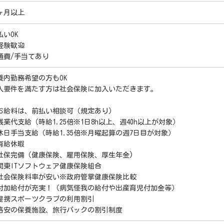
ヶ月以上
払いOK
経験歓迎
通費/手当てあり
養内勤務希望の方もOK
入要件を満たす方は社会保険に加入いただきます。
お給料は、前払い相談可（規定あり）
残業代支給（時給1.25倍※1日8h以上、週40h以上が対象）
休日手当支給（時給1.35倍※月曜起算の週7日目が対象）
有給休暇
社保完備（健康保険、雇用保険、厚生年金)
関東ITソフトウェア健康保険組合
社会保険料率が安い※政府管掌健康保険比較
付加給付が充実！（病気怪我の給付や出産育児付加金等）
提携スポーツクラブの利用割引
格安の保養施設、旅行パックの割引制度