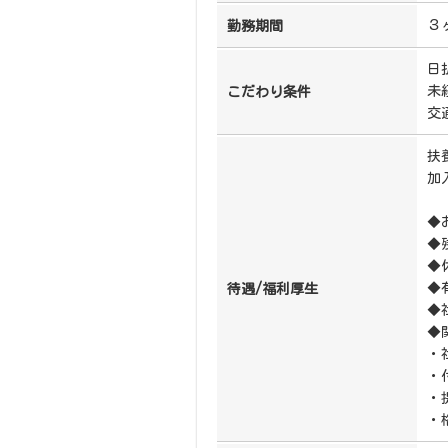
３
勤務期間
日
未
こだわり条件
交
扶
加
◆
◆
◆
◆
待遇/福利厚生
◆
◆
・
・
・
・