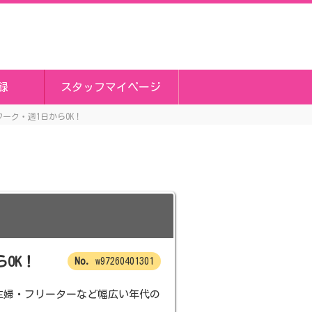
録
スタッフマイページ
ーク・週1日からOK！
OK！
w97260401301
主婦・フリーターなど幅広い年代の