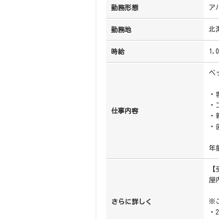
ア
勤務形態
北
勤務地
1,
時給
ベ
・
・
仕事内容
・
・
年
【
屋
※
さらに詳しく
・