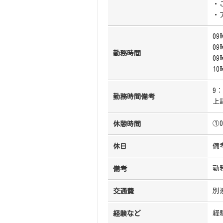
・
・
09
09
勤務時間
09
10
9
勤務時間備考
上
①
休憩時間
備
休日
勤
備考
別
交通費
経
経験など