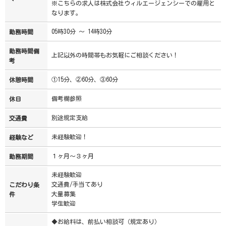
※こちらの求人は株式会社ウィルエージェンシーでの雇用と
なります。
05時30分 ～ 14時30分
勤務時間
勤務時間備
上記以外の時間帯もお気軽にご相談ください！
考
①15分、②60分、③60分
休憩時間
備考欄参照
休日
別途規定支給
交通費
未経験歓迎！
経験など
１ヶ月～３ヶ月
勤務期間
未経験歓迎
交通費/手当てあり
こだわり条
大量募集
件
学生歓迎
◆お給料は、前払い相談可（規定あり）