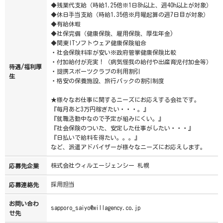
◆残業代支給（時給1.25倍※1日8h以上、週40h以上が対象）
◆休日手当支給（時給1.35倍※月曜起算の週7日目が対象）
◆有給休暇
◆社保完備（健康保険、雇用保険、厚生年金)
◆関東ITソフトウェア健康保険組合
・社会保険料率が安い※政府管掌健康保険比較
・付加給付が充実！（病気怪我の給付や出産育児付加金等）
待遇/福利厚
・提携スポーツクラブの利用割引
生
・格安の保養施設、旅行パックの割引制度
★様々なお仕事に関するニーズにお応えする会社です。
『毎月あと3万円稼ぎたい・・・。』
『就職活動中なので予定が組みにくい。』
『社会保険のついた、安定した仕事がしたい・・・』
『日払いで給料を得たい。。。』
など、派遣アドバイザーが様々なニーズにお応えします。
株式会社ウィルエージェンシー 札幌
応募先企業
採用担当
応募連絡先
お問い合わ
sapporo_saiyo@willagency.co.jp
せ先