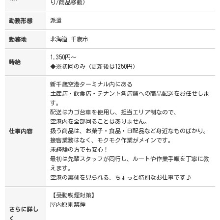
り/商品移動)
派遣
勤務形態
北海道 千歳市
勤務地
1,350円～
時給
◆※初回のみ（更新後は1250円）
新千歳空港ターミナル内にある
土産店・飲食店・テナント各店舗への商品配送をお任せしま
す。
配送はカゴ台車を使用し、担当エリア制なので、
空港内を全部回ることはありません。
扱う商品は、お菓子・食品・日配品など身近なものばかり。
仕事内容
接客業務はなく、モクモク作業がメインです。
未経験の方でも安心！
最初は先輩スタッフが同行し、ルートや作業手順を丁寧に教
えます。
空港の裏側を見られる、ちょっと特別なお仕事です♪
【受動喫煙対策】
屋内原則禁煙
さらに詳し
く