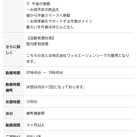
▽ 午後の業務
・出荷予定の商品を
棚から作業スペースへ移動
・出荷準備をサポートする作業がメイン
重たい手作業はほとんどなし
【受動喫煙対策】
屋内原則禁煙
さらに詳
しく
こちらの求人は株式会社ウィルエージェンシーでの雇用となり
ます。
07時40分 ～ 16時40分
勤務時間
勤務時間
休憩は30分×2回となっております。
備考
①60分
休憩時間
備考欄参照
休日
３ヶ月以上
勤務期間
日払いOK
こだわり