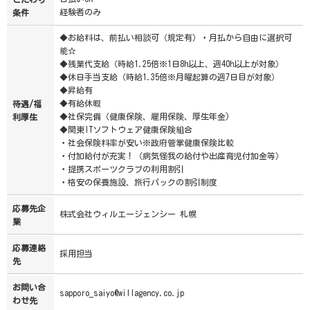
経験者のみ
条件
◆お給料は、前払い相談可（規定有）・月払から自由に選択可
能☆
◆残業代支給（時給1.25倍※1日8h以上、週40h以上が対象）
◆休日手当支給（時給1.35倍※月曜起算の週7日目が対象）
◆昇給有
◆有給休暇
待遇/福
◆社保完備（健康保険、雇用保険、厚生年金)
利厚生
◆関東ITソフトウェア健康保険組合
・社会保険料率が安い※政府管掌健康保険比較
・付加給付が充実！（病気怪我の給付や出産育児付加金等）
・提携スポーツクラブの利用割引
・格安の保養施設、旅行パックの割引制度
応募先企
株式会社ウィルエージェンシー 札幌
業
応募連絡
採用担当
先
お問い合
sapporo_saiyo@willagency.co.jp
わせ先