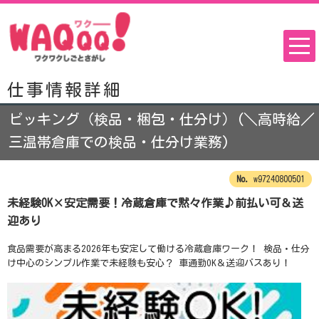
仕事情報詳細
ピッキング（検品・梱包・仕分け）(＼高時給／
三温帯倉庫での検品・仕分け業務)
w97240800501
未経験OK×安定需要！冷蔵倉庫で黙々作業♪前払い可＆送
迎あり
食品需要が高まる2026年も安定して働ける冷蔵倉庫ワーク！ 検品・仕分
け中心のシンプル作業で未経験も安心？ 車通勤OK＆送迎バスあり！