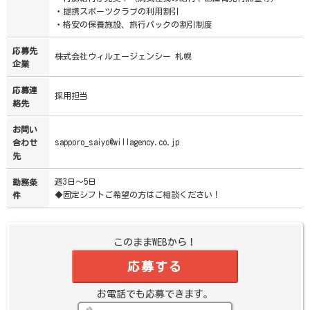
・提携スポーツクラブの利用割引
・格安の保養施設、旅行パックの割引制度
応募先
株式会社ウィルエージェンシー 札幌
企業
応募連
採用担当
絡先
お問い
sapporo_saiyo@willagency.co.jp
合わせ
先
週3日～5日
勤務条
◆固定シフトご希望の方はご相談ください！
件
このままWEBから！
応募する
お電話でも応募できます。