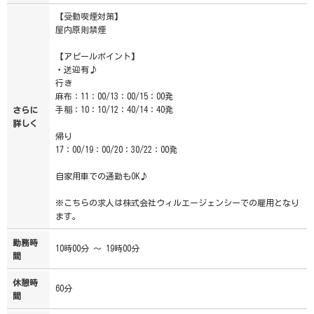
【受動喫煙対策】
屋内原則禁煙
【アピールポイント】
・送迎有♪
行き
麻布：11：00/13：00/15：00発
手稲：10：10/12：40/14：40発
さらに
詳しく
帰り
17：00/19：00/20：30/22：00発
自家用車での通勤もOK♪
※こちらの求人は株式会社ウィルエージェンシーでの雇用となり
ます。
勤務時
10時00分 ～ 19時00分
間
休憩時
60分
間