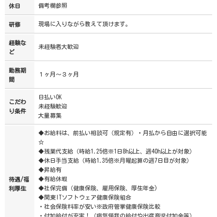
備考欄参照
休日
現場に入りながら教えて頂けます。
研修
経験な
未経験者大歓迎
ど
勤務期
１ヶ月～３ヶ月
間
日払いOK
こだわ
未経験歓迎
り条件
大量募集
◆お給料は、前払い相談可（規定有）・月払から自由に選択可能
☆
◆残業代支給（時給1.25倍※1日8h以上、週40h以上が対象）
◆休日手当支給（時給1.35倍※月曜起算の週7日目が対象）
◆昇給有
◆有給休暇
待遇/福
◆社保完備（健康保険、雇用保険、厚生年金)
利厚生
◆関東ITソフトウェア健康保険組合
・社会保険料率が安い※政府管掌健康保険比較
・付加給付が充実！（病気怪我の給付や出産育児付加金等）