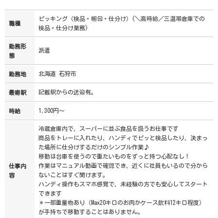
ピッキング（検品・梱包・仕分け）(＼高時給／三温帯倉庫での
職種
検品・仕分け業務)
勤務形
派遣
態
北海道 石狩市
勤務地
記載駅からの送迎有。
最寄駅
1,300円～
時給
冷蔵倉庫内で、スーパーに並ぶ食品を扱うお仕事です
商品をトレーに入れたり、ハンディでピッと検品したり、決まっ
た場所に仕分けするだけのシンプル作業♪
移動は台車を使うので重たいものをずっと持つ心配なし！
作業はマニュアル動画で確認でき、近くに社員もいるので分から
仕事内
ないことはすぐ聞けます。
容
ハンディ操作もスマホ感覚で、未経験の方でも安心してスタート
できます
＊一部重量物あり（Max20キロのお肉かケース飲料12キロ程度）
が手持ちで移動することはありません。