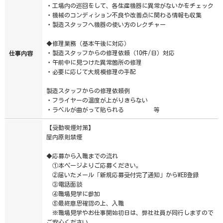
・工場内の巡回をして、各生産機器に異常がないかをチェック
・機械のコンディション不良や改善点に関わる情報も収集
・製造スタッフへ機器の使い方のレクチャー
◆修理業務（基本午後に対応）
・製造スタッフからの修理依頼（10件/日）対応
仕事内容
・午前中に見つけた異常箇所の修理
・必要に応じて大規模修理の手配
製造スタッフからの修理依頼例
・フライヤーの温度が上がりきらない
・ラベルが曲がって貼られる 等
【受動喫煙対策】
屋内原則禁煙
◆応募から入職までの流れ
①本ページよりご応募ください。
②届いたメール「新規応募受付完了通知」からWEB登録
③電話面談
④職場見学に参加
⑤最終意思確認の上、入職
※職場見学やお仕事開始初日は、弊社社員が同行しますので
ご安心ください。