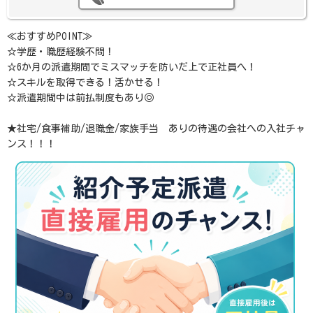
≪おすすめPOINT≫
☆学歴・職歴経験不問！
☆6か月の派遣期間でミスマッチを防いだ上で正社員へ！
☆スキルを取得できる！活かせる！
☆派遣期間中は前払制度もあり◎
★社宅/食事補助/退職金/家族手当 ありの待遇の会社への入社チャ
ンス！！！