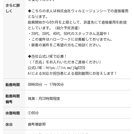
さらに詳
◆こちらの求人は株式会社ウィルエージェンシーでの直接雇用
しく
となります。
勤務開始から6か月を上限として、派遣先にて直接雇用を前提
としています。（紹介予定派遣）
・20代、30代、40代、50代のスタッフさん活躍中！
・この案件はハローワークには掲載しておりません。
・新着の案件をご希望の方もご相談ください。
◆当社公式LINEで応募！
（「氏名」をお入れいただきご連絡ください）
公式LINE：https://lin.ee/jQg32EQ
AIによる対応か担当者による個別質問にお答えします！
08時00分 ～ 17時00分
勤務時間
勤務時間
残業：月20時間程度
備考
①60分
休憩時間
備考欄参照
休日