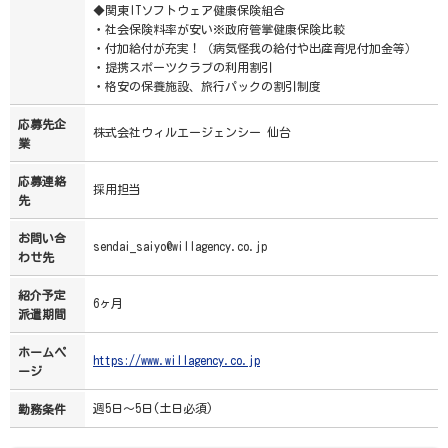
◆関東ITソフトウェア健康保険組合
・社会保険料率が安い※政府管掌健康保険比較
・付加給付が充実！（病気怪我の給付や出産育児付加金等）
・提携スポーツクラブの利用割引
・格安の保養施設、旅行パックの割引制度
応募先企
株式会社ウィルエージェンシー 仙台
業
応募連絡
採用担当
先
お問い合
sendai_saiyo@willagency.co.jp
わせ先
紹介予定
6ヶ月
派遣期間
ホームペ
https://www.willagency.co.jp
ージ
週5日～5日(土日必須)
勤務条件