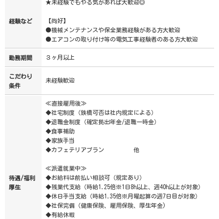
★未経験でもやる気があれば大歓迎◎
【尚好】
経験など
●機械メンテナンスや保全業務経験がある方大歓迎
●エアコンの取り付け等の電気工事経験者のある方大歓迎
３ヶ月以上
勤務期間
こだわり
未経験歓迎
条件
≪直接雇用後≫
◆社宅制度（鉄橋可否は社内規定による）
◆退職金制度（確定拠出年金/退職一時金）
◆食事補助
◆家族手当
◆カフェテリアプラン 他
≪派遣就業中≫
◆お給料は前払い相談可（規定あり）
待遇/福利
◆残業代支給（時給1.25倍※1日8h以上、週40h以上が対象）
厚生
◆休日手当支給（時給1.35倍※月曜起算の週7日目が対象）
◆社保完備（健康保険、雇用保険、厚生年金)
◆有給休暇