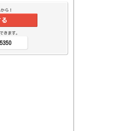
Bから！
する
できます。
5350