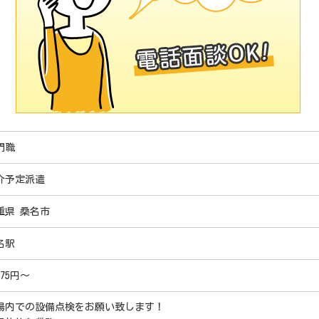
門職
介予定派遣
重県 桑名市
名駅
175円～
場内での設備点検をお願い致します！