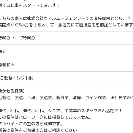
短でお仕事をスタートできます！
こちらの求人は株式会社ウィルエージェンシーでの直接雇用となります
務開始から6か月を上限として、派遣先にて直接雇用を前提としていま
時00分 ～ 17時00分
0分
考欄参照
5日勤務・シフト制
活かせる経験】
品製造、製造、工場、製造業、軽作業、清掃、ライン作業、正社員での
20代、30代、40代、50代、シニア、中高年のスタッフさん活躍中！
この案件はハローワークには掲載しておりません。
アルバイトご希望の方も歓迎です。
新着の案件をご希望の方はご相談ください。