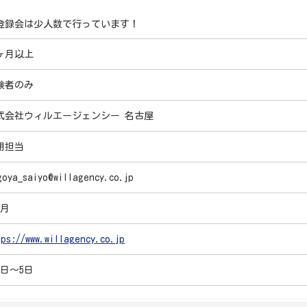
登録会は少人数で行っています！
ヶ月以上
験者のみ
式会社ウィルエージェンシー 名古屋
用担当
goya_saiyo@willagency.co.jp
ヶ月
tps://www.willagency.co.jp
5日～5日