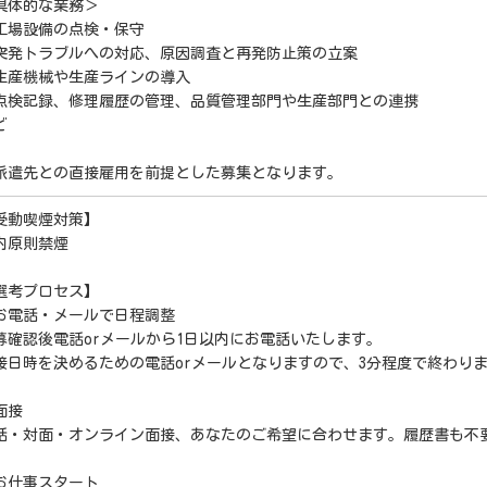
具体的な業務＞
工場設備の点検・保守
突発トラブルへの対応、原因調査と再発防止策の立案
生産機械や生産ラインの導入
点検記録、修理履歴の管理、品質管理部門や生産部門との連携
ど
派遣先との直接雇用を前提とした募集となります。
受動喫煙対策】
内原則禁煙
選考プロセス】
お電話・メールで日程調整
募確認後電話orメールから1日以内にお電話いたします。
接日時を決めるための電話orメールとなりますので、3分程度で終わり
面接
話・対面・オンライン面接、あなたのご希望に合わせます。履歴書も不
お仕事スタート