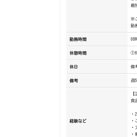
最
※
勤
08
勤務時間
①6
休憩時間
備
休日
週
備考
【
食
・
・
経験など
・
・