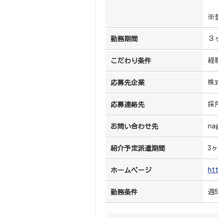
※
３
勤務期間
経
こだわり条件
株
応募先企業
採
応募連絡先
na
お問い合わせ先
3
紹介予定派遣期間
ht
ホームページ
週
勤務条件