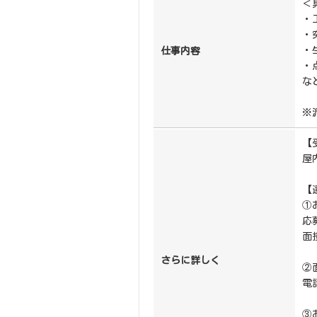
＜
・
・
・
仕事内容
・
な
※
【
屋
【
①
応
面
さらに詳しく
②
電
③