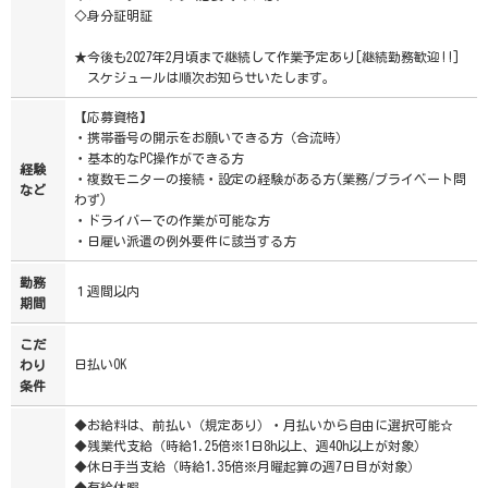
◇身分証明証
★今後も2027年2月頃まで継続して作業予定あり[継続勤務歓迎!!]
スケジュールは順次お知らせいたします。
【応募資格】
・携帯番号の開示をお願いできる方（合流時）
・基本的なPC操作ができる方
経験
・複数モニターの接続・設定の経験がある方(業務/プライベート問
など
わず)
・ドライバーでの作業が可能な方
・日雇い派遣の例外要件に該当する方
勤務
１週間以内
期間
こだ
日払いOK
わり
条件
◆お給料は、前払い（規定あり）・月払いから自由に選択可能☆
◆残業代支給（時給1.25倍※1日8h以上、週40h以上が対象）
◆休日手当支給（時給1.35倍※月曜起算の週7日目が対象）
◆有給休暇