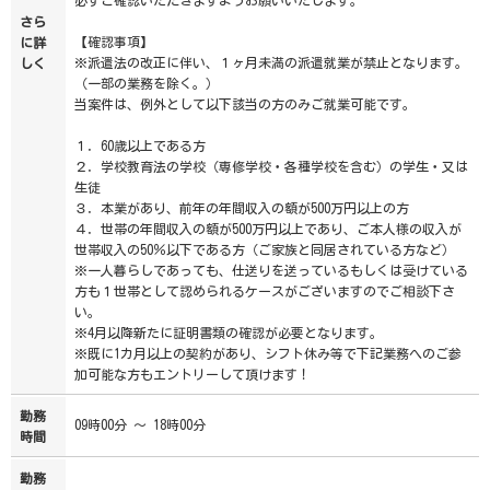
必ずご確認いただきますようお願いいたします。
さら
【確認事項】
に詳
※派遣法の改正に伴い、１ヶ月未満の派遣就業が禁止となります。
しく
（一部の業務を除く。）
当案件は、例外として以下該当の方のみご就業可能です。
１．60歳以上である方
２．学校教育法の学校（専修学校・各種学校を含む）の学生・又は
生徒
３．本業があり、前年の年間収入の額が500万円以上の方
４．世帯の年間収入の額が500万円以上であり、ご本人様の収入が
世帯収入の50％以下である方（ご家族と同居されている方など）
※一人暮らしであっても、仕送りを送っているもしくは受けている
方も１世帯として認められるケースがございますのでご相談下さ
い。
※4月以降新たに証明書類の確認が必要となります。
※既に1カ月以上の契約があり、シフト休み等で下記業務へのご参
加可能な方もエントリーして頂けます！
勤務
09時00分 ～ 18時00分
時間
勤務