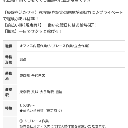
駅直結！雨でも暑くても通勤の負担少な目です☆
【経験を活かせる】PC接続や設定の経験が即戦力に♪プライベート
で経験があればOK！
【前払いOK(規定有)】 働いた翌日にはお給与GET！
【単発】一日でサクッと稼げる！
オフィス内軽作業(リプレース作業/立会作業)
職種
勤務
派遣
形態
勤務
東京都 千代田区
地
最寄
東京駅 又は 大手町駅 直結
駅
1,500円～
時給
◆前払い相談可（規定あり）
① リプレース作業
証券会社オフィス内にてPC入替作業を実施いただきます。