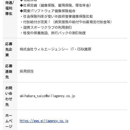
待遇/
◆社保完備（健康保険、雇用保険、厚生年金)
福利
◆関東ITソフトウェア健康保険組合
厚生
・社会保険料率が安い※政府管掌健康保険比較
・付加給付が充実！（病気怪我の給付や出産育児付加金等）
・提携スポーツクラブの利用割引
・格安の保養施設、旅行パックの割引制度
応募
株式会社ウィルエージェンシー IT・CS秋葉原
先企
業
応募
採用担当
連絡
先
お問
い合
akihabara_saiyo@willagency.co.jp
わせ
先
ホー
https://www.willagency.co.jp
ムペ
ージ