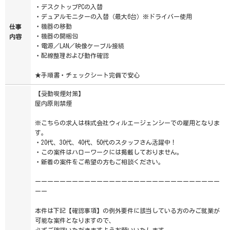
・デスクトップPCの入替
・デュアルモニターの入替（最大6台）※ドライバー使用
・機器の移動
仕事
・機器の開梱包
内容
・電源／LAN／映像ケーブル接続
・配線整理および動作確認
★手順書・チェックシート完備で安心
【受動喫煙対策】
屋内原則禁煙
※こちらの求人は株式会社ウィルエージェンシーでの雇用となりま
す。
・20代、30代、40代、50代のスタッフさん活躍中！
・この案件はハローワークには掲載しておりません。
・新着の案件をご希望の方もご相談ください。
ーーーーーーーーーーーーーーーーーーーーーーーーーーーーーー
ーー
本件は下記【確認事項】の例外要件に該当している方のみご就業が
可能な案件となりますので、