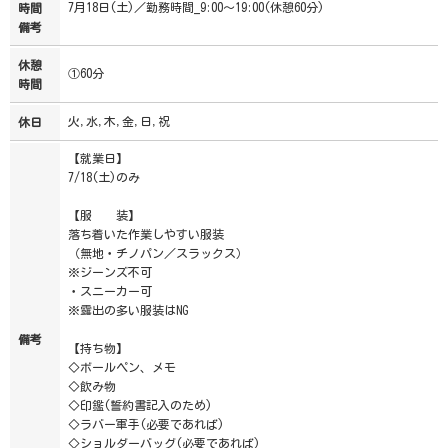
7月18日(土)／勤務時間_9:00～19:00(休憩60分)
時間
備考
休憩
①60分
時間
火,水,木,金,日,祝
休日
【就業日】
7/18(土)のみ
【服 装】
落ち着いた作業しやすい服装
（無地・チノパン／スラックス）
※ジーンズ不可
・スニーカー可
※露出の多い服装はNG
備考
【持ち物】
◇ボールペン、メモ
◇飲み物
◇印鑑(誓約書記入のため)
◇ラバー軍手(必要であれば)
◇ショルダーバッグ(必要であれば)