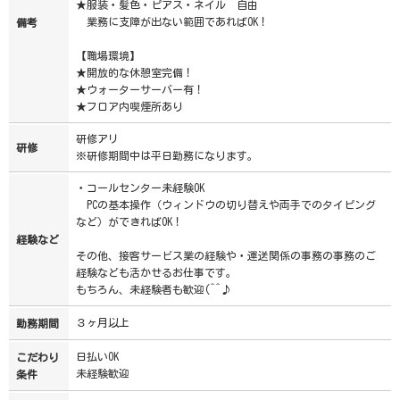
★服装・髪色・ピアス・ネイル 自由
業務に支障が出ない範囲であればOK！
備考
【職場環境】
★開放的な休憩室完備！
★ウォーターサーバー有！
★フロア内喫煙所あり
研修アリ
研修
※研修期間中は平日勤務になります。
・コールセンター未経験OK
PCの基本操作（ウィンドウの切り替えや両手でのタイピング
など）ができればOK！
経験など
その他、接客サービス業の経験や・運送関係の事務の事務のご
経験なども活かせるお仕事です。
もちろん、未経験者も歓迎(^^♪
３ヶ月以上
勤務期間
日払いOK
こだわり
未経験歓迎
条件