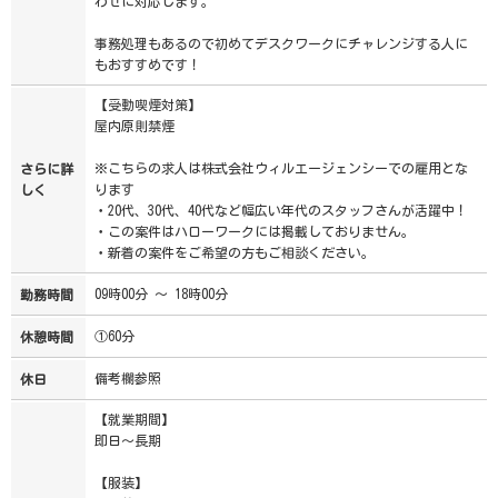
わせに対応します。
事務処理もあるので初めてデスクワークにチャレンジする人に
もおすすめです！
【受動喫煙対策】
屋内原則禁煙
※こちらの求人は株式会社ウィルエージェンシーでの雇用とな
さらに詳
ります
しく
・20代、30代、40代など幅広い年代のスタッフさんが活躍中！
・この案件はハローワークには掲載しておりません。
・新着の案件をご希望の方もご相談ください。
09時00分 ～ 18時00分
勤務時間
①60分
休憩時間
備考欄参照
休日
【就業期間】
即日～長期
【服装】