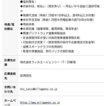
●福利厚生：
◆お給料は、前払い（規定あり）・月払いから自由に選択可能
☆
◆残業代支給（時給1.25倍※1日8h以上、週40h以上が対象）
◆休日手当支給（時給1.35倍※月曜起算の週7日目が対象）
◆有給休暇
待遇/福
◆社保完備（健康保険、雇用保険、厚生年金)
利厚生
◆関東ITソフトウェア健康保険組合
・社会保険料率が安い※政府管掌健康保険比較
・付加給付が充実！（病気怪我の給付や出産育児付加金等）
・提携スポーツクラブの利用割引
・格安の保養施設、旅行パックの割引制度
応募先企
株式会社ウィルエージェンシー IT・CS新宿
業
応募連絡
採用担当
先
お問い合
ots_saiyo@willagency.co.jp
わせ先
ホームペ
https://www.willagency.co.jp
ージ