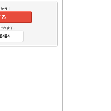
Bから！
する
できます。
0494