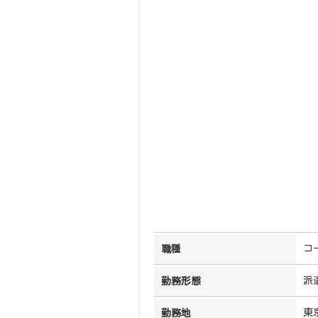
コ
職種
派
勤務形態
東
勤務地