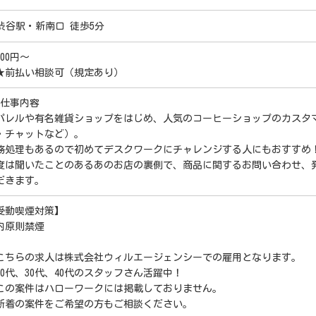
R渋谷駅・新南口 徒歩5分
600円～
★前払い相談可（規定あり）
 仕事内容
パレルや有名雑貨ショップをはじめ、人気のコーヒーショップのカスタ
・チャットなど）。
務処理もあるので初めてデスクワークにチャレンジする人にもおすすめ
度は聞いたことのあるあのお店の裏側で、商品に関するお問い合わせ、
だきます。
受動喫煙対策】
内原則禁煙
こちらの求人は株式会社ウィルエージェンシーでの雇用となります。
20代、30代、40代のスタッフさん活躍中！
この案件はハローワークには掲載しておりません。
新着の案件をご希望の方もご相談ください。