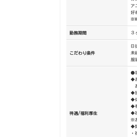
ア
好
※
３
勤務期間
日
未
こだわり条件
服
●
◆
お
◆
◆
◆
◆
待遇/福利厚生
※
◆
・