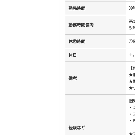
09
勤務時間
基
勤務時間備考
※
①6
休憩時間
土
休日
【
★
備考
★
★
週
・
・
・
経験など
★