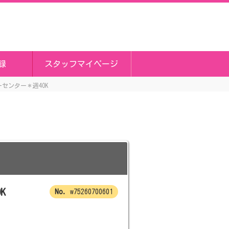
録
スタッフマイページ
センター＊週4OK
K
w75260700601