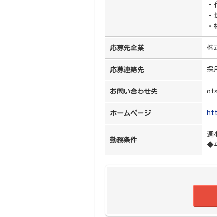
・
・
・
株
応募先企業
採
応募連絡先
ot
お問い合わせ先
ht
ホームページ
週
勤務条件
◆