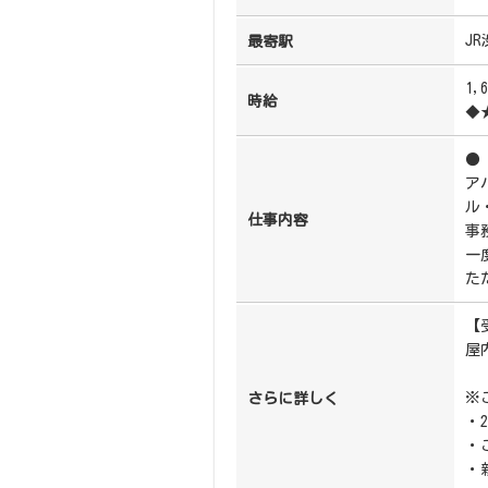
J
最寄駅
1,
時給
◆
●
ア
ル
仕事内容
事
一
た
【
屋
※
さらに詳しく
・
・
・