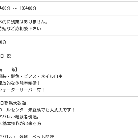
時00分 ～ 18時00分
本的に残業はありません。
時短など応相談下さい
0分
,日,祝
備 考】
服装・髪色・ピアス・ネイル自由
開放的な休憩室完備！
ウォーターサーバー有！
5日勤務大歓迎！
コールセンター未経験でも大丈夫です！
アパレル経験者優遇。
PC基本操作が出来る方
アパレル、雑貨、ペット関連、