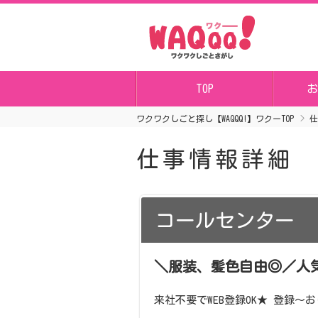
TOP
お
ワクワクしごと探し【WAQQQ!】ワクーTOP
仕
仕事情報詳細
コールセンター
＼服装、髪色自由◎／人気
来社不要でWEB登録OK★ 登録