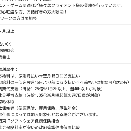
ニメ・ゲーム関連など様々なクライアント様の業務を行っています。
奇心旺盛な方、お話好きの方大歓迎！
Wワークの方は要相談
ヶ月以上
払いOK
経験歓迎
装自由
福利厚生：
お給料は、原則月払い☆翌月15日にお支払い
給料の一部を翌月15日より前にお支払いする前払いの相談可(規定有)
残業代支給（時給1.25倍※1日8h以上、週40h以上が対象）
休日手当支給（時給1.35倍※月曜起算の週7日目が対象）
有給休暇
社保完備（健康保険、雇用保険、厚生年金)
お仕事によっては加入対象外となる場合がございます。
関東ITソフトウェア健康保険組合
社会保険料率が安い※政府管掌健康保険比較