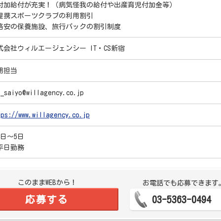
付加給付が充実！（病気怪我の給付や出産育児付加金等）
提携スポーツクラブの利用割引
格安の保養施設、旅行パックの割引制度
式会社ウィルエージェンシー IT・CS新宿
用担当
s_saiyo@willagency.co.jp
tps://www.willagency.co.jp
4日～5日
平日勤務
このままWEBから！
お電話でも応募できます
応募する
03-5363-0494