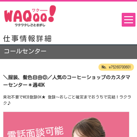
仕事情報詳細
コールセンター
w75260700601
＼服装、髪色自由◎／人気のコーヒーショップのカスタマ
ーセンター＊週4OK
来社不要でWEB登録OK★ 登録～おしごと確定までおうちで完結！ラクラ
ク♪