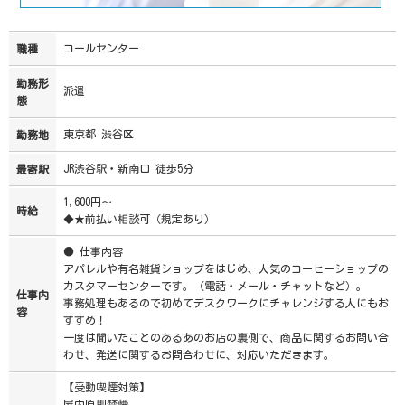
コールセンター
職種
勤務形
派遣
態
東京都 渋谷区
勤務地
JR渋谷駅・新南口 徒歩5分
最寄駅
1,600円～
時給
◆★前払い相談可（規定あり）
● 仕事内容
アパレルや有名雑貨ショップをはじめ、人気のコーヒーショップの
カスタマーセンターです。（電話・メール・チャットなど）。
仕事内
事務処理もあるので初めてデスクワークにチャレンジする人にもお
容
すすめ！
一度は聞いたことのあるあのお店の裏側で、商品に関するお問い合
わせ、発送に関するお問合わせに、対応いただきます。
【受動喫煙対策】
屋内原則禁煙