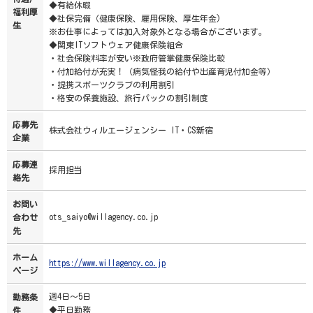
◆有給休暇
福利厚
◆社保完備（健康保険、雇用保険、厚生年金)
生
※お仕事によっては加入対象外となる場合がございます。
◆関東ITソフトウェア健康保険組合
・社会保険料率が安い※政府管掌健康保険比較
・付加給付が充実！（病気怪我の給付や出産育児付加金等）
・提携スポーツクラブの利用割引
・格安の保養施設、旅行パックの割引制度
応募先
株式会社ウィルエージェンシー IT・CS新宿
企業
応募連
採用担当
絡先
お問い
ots_saiyo@willagency.co.jp
合わせ
先
ホーム
https://www.willagency.co.jp
ページ
週4日～5日
勤務条
◆平日勤務
件