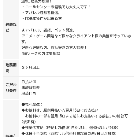
週5日勤務大歓迎！
・コールセンター未経験でも大丈夫です！
・アパレル経験者優遇。
・PC基本操作が出来る方
経験な
★アパレル、雑貨、ペット関連、
ど
アニメ・ゲーム関連など様々なクライアント様の業務を行っていま
す。
好奇心旺盛な方、お話好きの方大歓迎！
※Wワークの方は要相談
勤務期
３ヶ月以上
間
日払いOK
こだわ
未経験歓迎
り条件
服装自由
●福利厚生：
◆お給料は、原則月払い☆翌月15日にお支払い
お給料の一部を翌月15日より前にお支払いする前払いの相談可
(規定有)
◆残業代支給（時給1.25倍※1日8h以上、週40h以上が対象）
◆休日手当支給（時給1.35倍※月曜起算の週7日目が対象）
待遇/