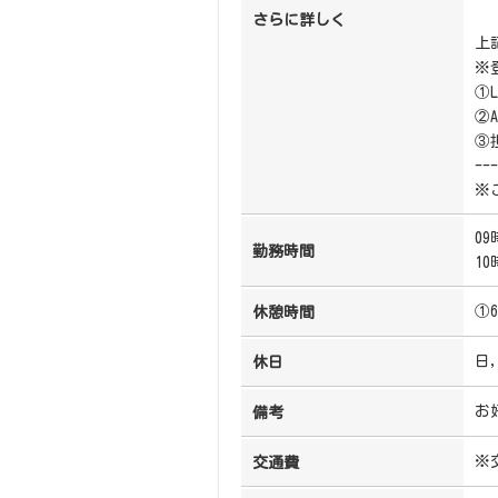
さらに詳しく
上
※
①
②
③
---
※
09
勤務時間
10
①
休憩時間
日
休日
お
備考
※
交通費