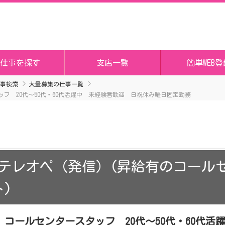
仕事を探す
支店一覧
簡単WEB登
事検索
大量募集の仕事一覧
フ 20代～50代・60代活躍中 未経験者歓迎 日祝休み曜日固定勤務
テレオペ（発信）(昇給有のコールセン
)
コールセンタースタッフ 20代～50代・60代活