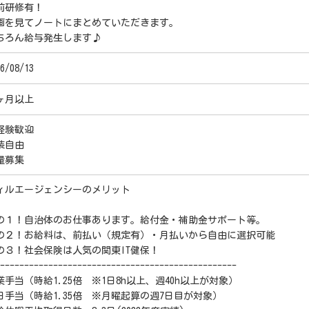
前研修有！
画を見てノートにまとめていただきます。
ちろん給与発生します♪
6/08/13
ヶ月以上
経験歓迎
装自由
量募集
ィルエージェンシーのメリット
の１！自治体のお仕事あります。給付金・補助金サポート等。
の２！お給料は、前払い（規定有）・月払いから自由に選択可能
の３！社会保険は人気の関東IT健保！
-------------------------------------------------
業手当（時給1.25倍 ※1日8h以上、週40h以上が対象）
日手当（時給1.35倍 ※月曜起算の週7日目が対象）