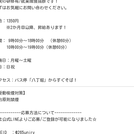
実の研修有/就業環境抜群です！
ずはお気軽にお問い合わせください。
：1350円
2か月目以降、昇給あります！
間： 9時00分～18時00分 （休憩60分）
0時00分～19時00分（休憩60分）
務日：月曜～土曜
日：日祝
クセス：バス停「八丁堀」からすぐそば！
受動喫煙対策】
内原則禁煙
-----------応募方法について-------------
社公式LINEよりご応募/ご登録が可能になりました☆
NEID ：@265unjrv