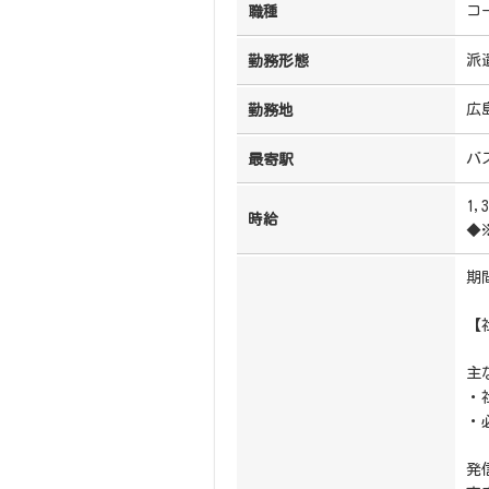
コ
職種
派
勤務形態
広
勤務地
バ
最寄駅
1,
時給
◆
期
【
主
・
・
発