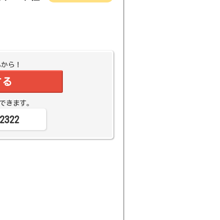
Bから！
する
できます。
2322