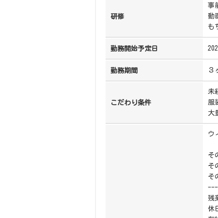
事
動
研修
も
202
勤務開始予定日
３
勤務期間
未
服
こだわり条件
大
ウ
そ
そ
そ
---
残
休