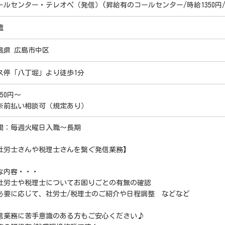
ールセンター・テレオペ（発信）(昇給有のコールセンター/時給1350円
遣
島県 広島市中区
ス停「八丁堀」より徒歩1分
350円～
※前払い相談可（規定あり）
間：毎週火曜日入職～長期
社労士さんや税理士さんを繋ぐ発信業務】
な内容・・・
社労士や税理士についてお困りごとの有無の確認
必要に応じて、社労士/税理士のご紹介や日程調整 などなど
信業務に苦手意識のある方もご安心ください♪