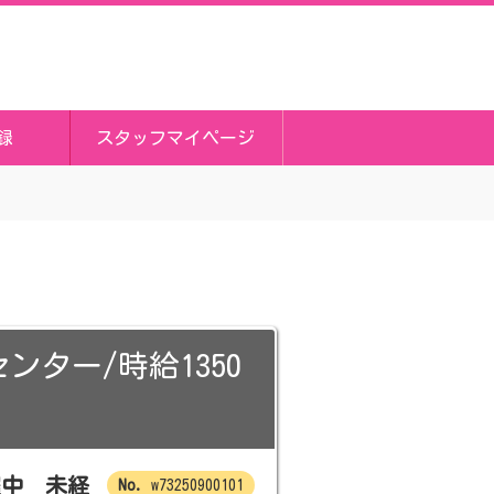
録
スタッフマイページ
ター/時給1350
躍中 未経
w73250900101