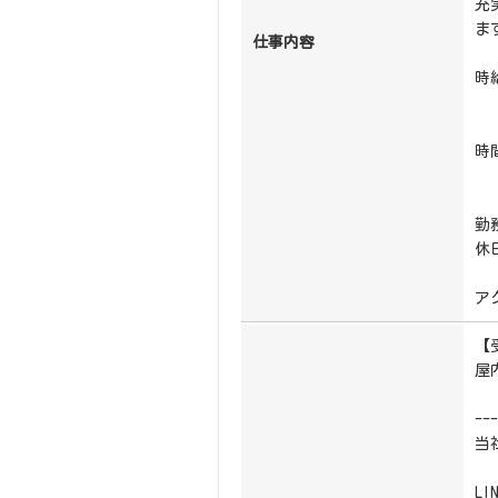
充
ま
仕事内容
時給
※
時
1
勤
休
ア
【
屋
--
当
LI