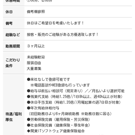
①60分、②60分
休憩時間
備考欄参照
休日
休日はご希望日を考慮いたします！
備考
接客・販売のご経験がある方優遇致します！
経験など
３ヶ月以上
勤務期間
未経験歓迎
こだわり
服装自由
条件
大量募集
●来社なしで登録可能です
※電話面談やWEB登録も行っています
●給与は前払い相談可（規定あり）／／月払いより選択可能
●残業代支給（時給1.25倍//1日8h以上、週40h以上が対象）
●休日手当支給（時給1.35倍//月曜起算の週7日目が対象）
●年次有給休暇付与
（初回勤務日より6ヶ月継続勤務 ※勤務日数に因る）
待遇/福利
●労働保険完備（雇用保険・労災保険）
厚生
●社会保険完備（健康保険・厚生年金)
◆関東ITソフトウェア健康保険組合