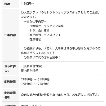
1,500円～
時給
◎人気ブランドのセレクトショッププスタッフとしてご活躍い
ただきます。
～主な仕事内容～
・接客販売、ラッピング業務
・レジ、会計補助
・商品陳列、ディスプレイ
仕事内容
・在庫管理
〇経験よりも、明るく、人を喜ばせる事が好きな方からのご
応募お待ちしております！
〇幅広い年代の方が活躍中！
【受動喫煙対策】
さらに詳
屋内原則禁煙
しく
13時30分 ～ 21時30分
勤務時間
12時30分 ～ 21時30分
勤務時間
◎他に勤務時間の希望がありましたら、お気軽にご相談下さい
備考