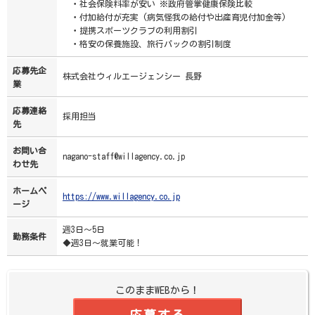
・社会保険料率が安い ※政府管掌健康保険比較
・付加給付が充実 (病気怪我の給付や出産育児付加金等)
・提携スポーツクラブの利用割引
・格安の保養施設、旅行パックの割引制度
応募先企
株式会社ウィルエージェンシー 長野
業
応募連絡
採用担当
先
お問い合
nagano-staff@willagency.co.jp
わせ先
ホームペ
https://www.willagency.co.jp
ージ
週3日～5日
勤務条件
◆週3日～就業可能！
このままWEBから！