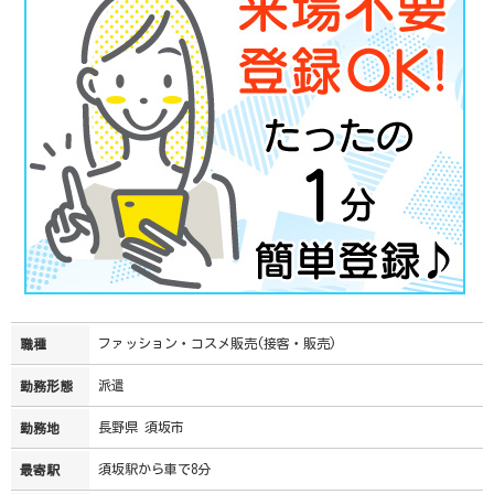
ファッション・コスメ販売(接客・販売)
職種
派遣
勤務形態
長野県 須坂市
勤務地
須坂駅から車で8分
最寄駅