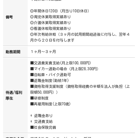
◎年間休日120日（月当り10日休日）
◎育児休業取得実績あり
備考
◎介護休業取得実績あり
◎看護休暇取得実績あり
◎年次有給休暇（３ヶ月の試用期間経過後に付与し、翌年４
月から２０日を付与します
１ヶ月～３ヶ月
勤務期間
■交通費実費支給(月上限100,000円)
■マイカー通勤の場合（月上限28,300円）
■自転車・バイク通勤可
■退職金制度(勤続1年)
■資格取得支援制度（資格取得経費の半額を法人が負担（上
限額50,000円））
待遇/福利
■研修制度
厚生
■再雇用制度(上限70歳)
+ 退職金あり
+ 交通費支給
■社会保険完備