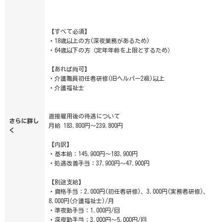
【すべて必須】
・18歳以上の方(深夜業務があるため)
・64歳以下の方（定年年齢を上限とするため）
【あれば尚可】
・介護職員初任者研修(旧ヘルパー2級)以上
・介護福祉士
直接雇用後の待遇について
さらに詳し
月給 183,800円～239,800円
く
【内訳】
・基本給：145,900円～183,900円
・処遇改善手当：37,900円～47,900円
【別途支給】
・資格手当：2,000円(初任者研修)、3,000円(実務者研修)、
8,000円(介護福祉士)/月
・準夜勤手当：1,000円/回
・深夜勤手当：3,000円～5,000円/回