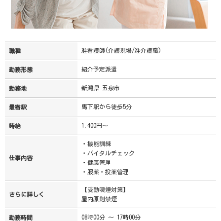
准看護師(介護現場/准介護職)
職種
紹介予定派遣
勤務形態
新潟県 五泉市
勤務地
馬下駅から徒歩5分
最寄駅
1,400円～
時給
・機能訓練
・バイタルチェック
仕事内容
・健康管理
・服薬・投薬管理
【受動喫煙対策】
さらに詳しく
屋内原則禁煙
08時00分 ～ 17時00分
勤務時間