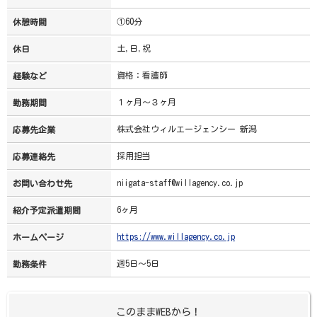
①60分
休憩時間
土,日,祝
休日
資格：看護師
経験など
１ヶ月～３ヶ月
勤務期間
株式会社ウィルエージェンシー 新潟
応募先企業
採用担当
応募連絡先
niigata-staff@willagency.co.jp
お問い合わせ先
6ヶ月
紹介予定派遣期間
https://www.willagency.co.jp
ホームページ
週5日～5日
勤務条件
このままWEBから！