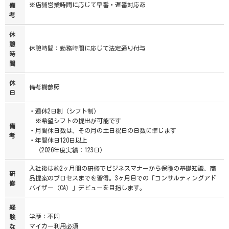
※店舗営業時間に応じて早番・遅番対応あ
備
考
休
憩
休憩時間：勤務時間に応じて法定通り付与
時
間
休
備考欄参照
日
・週休2日制（シフト制）
※希望シフトの提出が可能です
備
・月間休日数は、その月の土日祝日の日数に準じます
考
・年間休日120日以上
（2026年度実績：123日）
入社後は約2ヶ月間の研修でビジネスマナーから保険の基礎知識、商
研
品提案のプロセスまでを習得。3ヶ月目での「コンサルティングアド
修
バイザー（CA）」デビューを目指します。
経
学歴：不問
験
マイカー利用必須
な