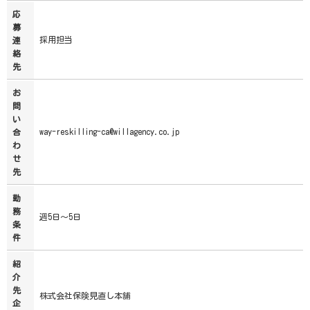
応
募
採用担当
連
絡
先
お
問
い
way-reskilling-ca@willagency.co.jp
合
わ
せ
先
勤
務
週5日～5日
条
件
紹
介
先
株式会社保険見直し本舗
企