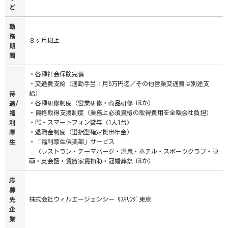
ど
勤
務
３ヶ月以上
期
間
・各種社会保険完備
・交通費支給（通勤手当：月5万円迄／その他営業交通費は別途支
給）
待
・各種研修制度（営業研修・商品研修 ほか）
遇/
・資格取得支援制度（業務上必須資格の取得費用を全額会社負担）
福
・PC・スマートフォン貸与（1人1台）
利
・退職金制度（選択型確定拠出年金）
厚
・「福利厚生倶楽部」サービス
生
（レストラン・テーマパーク・温泉・ホテル・スポーツクラブ・映
画・英会話・賃貸家賃補助・冠婚葬祭 ほか）
応
募
株式会社ウィルエージェンシー ﾘｽｷﾘﾝｸﾞ東京
先
企
業