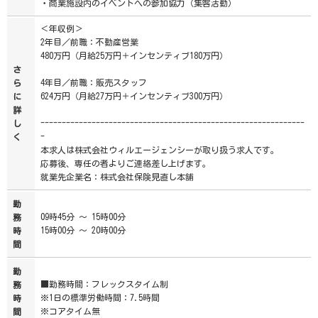
・商業施設内のイベントへの参加協力（集客活動）
＜年収例＞
2年目／前職：不動産営業
480万円（月給25万円＋インセンティブ180万円）
さ
4年目／前職：販売スタッフ
ら
624万円（月給27万円＋インセンティブ300万円）
に
詳
--------------------------------------------------------------
し
-
く
本求人は株式会社ウィルエージェンシーが取り扱う求人です。
応募後、専任の者よりご連絡差し上げます。
就業先企業名：株式会社保険見直し本舗
勤
09時45分 ～ 15時00分
務
15時00分 ～ 20時00分
時
間
勤
■勤務時間：フレックスタイム制
務
※1日の標準労働時間：7.5時間
時
※コアタイム無
間