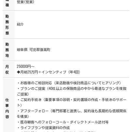
営業(営業)
種
勤
務
紹介
形
態
勤
岐阜県 可児郡御嵩町
務
地
250000円～
月
◆月給25万円＋インセンティブ（年4回）
収
・お客様のご相談対応（来店動機や検討商品についてヒアリング）
・プランのご提案（40社以上の保険商品の中から最適なプランを複数
ご提案）
・ご契約手続き（重要事項の説明・契約書類の作成・手続きのサポー
仕
ト）
事
・アフターフォロー（専門部署と連携し、契約後も長期的な信頼関係
内
を構築）
容
・既存顧客へのフォローコール・ダイレクトメール送付等
・ライフプランや提案資料の作成