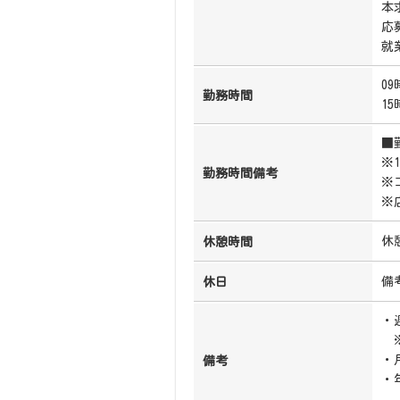
本
応
就
09
勤務時間
15
■
※
勤務時間備考
※
※
休
休憩時間
備
休日
・
※
・
備考
・
（