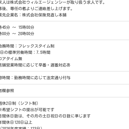
求人は株式会社ウィルエージェンシーが取り扱う求人です。
募後、専任の者よりご連絡差し上げます。
業先企業名：株式会社保険見直し本舗
時45分 ～ 15時00分
時00分 ～ 20時00分
勤務時間：フレックスタイム制
1日の標準労働時間：7.5時間
コアタイム無
店舗営業時間に応じて早番・遅番対応あ
憩時間：勤務時間に応じて法定通り付与
考欄参照
週休2日制（シフト制）
希望シフトの提出が可能です
月間休日数は、その月の土日祝日の日数に準じます
年間休日120日以上
2026年度実績：123日）