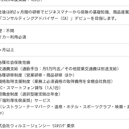
社後は約2ヶ月間の研修でビジネスマナーから保険の基礎知識、商品提案
「コンサルティングアドバイザー（CA）」デビューを目指します。
歴：不問
イカー利用必須
ヶ月以上
各種社会保険完備
交通費支給（通勤手当：月5万円迄／その他営業交通費は別途支給）
各種研修制度（営業研修・商品研修 ほか）
資格取得支援制度（業務上必須資格の取得費用を全額会社負担）
PC・スマートフォン貸与（1人1台）
退職金制度（選択型確定拠出年金）
「福利厚生倶楽部」サービス
レストラン・テーマパーク・温泉・ホテル・スポーツクラブ・映画・
か）
式会社ウィルエージェンシー ﾘｽｷﾘﾝｸﾞ東京