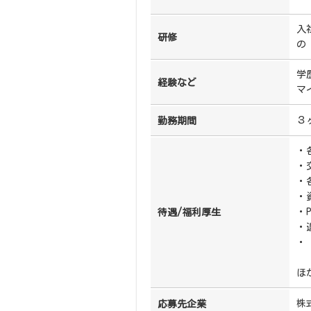
入
研修
の
学
経験など
マ
３
勤務期間
・
・
・
・
・
待遇/福利厚生
・
・
（
ほ
株
応募先企業