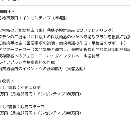
0000円～
月給25万円＋インセンティブ（年4回）
お客様のご相談対応（来店動機や検討商品についてヒアリング）
プランのご提案（40社以上の保険商品の中から最適なプランを複数ご提
ご契約手続き（重要事項の説明・契約書類の作成・手続きのサポート）
アフターフォロー（専門部署と連携し、契約後も長期的な信頼関係を構
既存顧客へのフォローコール・ダイレクトメール送付等
ライフプランや提案資料の作成
商業施設内のイベントへの参加協力（集客活動）
年収例＞
年目／前職：不動産営業
80万円（月給25万円＋インセンティブ180万円）
年目／前職：販売スタッフ
24万円（月給27万円＋インセンティブ300万円）
------------------------------------------------------------