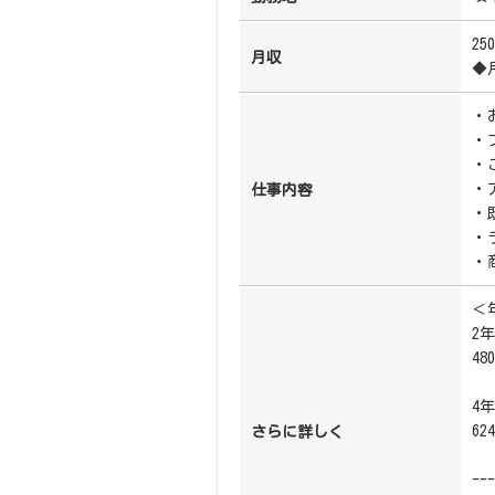
25
月収
◆
・
・
・
・
仕事内容
・
・
・
＜
2
4
4
6
さらに詳しく
---