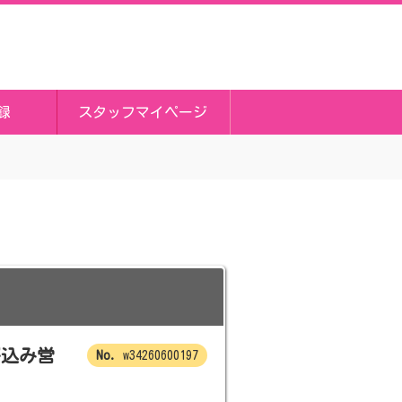
録
スタッフマイページ
び込み営
w34260600197