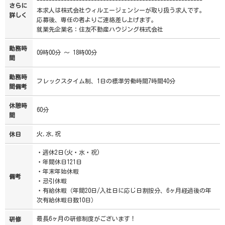
-------------------------------------------------------
さらに
本求人は株式会社ウィルエージェンシーが取り扱う求人です。
詳しく
応募後、専任の者よりご連絡差し上げます。
就業先企業名：住友不動産ハウジング株式会社
勤務時
09時00分 ～ 18時00分
間
勤務時
フレックスタイム制、1日の標準労働時間7時間40分
間備考
休憩時
60分
間
火,水,祝
休日
・週休2日(火・水・祝)
・年間休日121日
・年末年始休暇
備考
・忌引休暇
・有給休暇（年間20日/入社日に応じ日割按分、6ヶ月経過後の年
次有給休暇日数10日）
最長6ヶ月の研修制度がございます！
研修