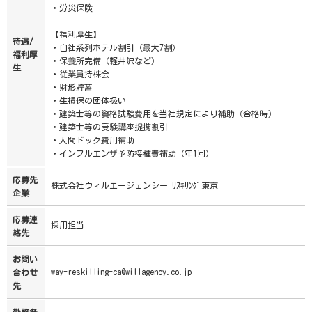
・労災保険
【福利厚生】
待遇/
・自社系列ホテル割引（最大7割）
福利厚
・保養所完備（軽井沢など）
生
・従業員持株会
・財形貯蓄
・生損保の団体扱い
・建築士等の資格試験費用を当社規定により補助（合格時）
・建築士等の受験講座提携割引
・人間ドック費用補助
・インフルエンザ予防接種費補助（年1回）
応募先
株式会社ウィルエージェンシー ﾘｽｷﾘﾝｸﾞ東京
企業
応募連
採用担当
絡先
お問い
way-reskilling-ca@willagency.co.jp
合わせ
先
勤務条