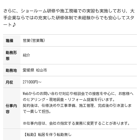
さらに、ショールーム研修や施工現場での実習も実施しており、大
手企業ならではの充実した研修体制で未経験からでも安心してスタ
ート♪
営業(営業職)
職種
勤務形
紹介
態
愛媛県 松山市
勤務地
271000円～
月収
Webからのお問い合わせ対応や相談会での接客を中心に、お客様へ
のヒアリング・現地調査・リフォーム提案を行います。
契約後は、仕様決めや工事準備、施工管理、完成後の引き渡しま
仕事内
で一貫して担当。
容
※仕事内容は、会社の指定する業務に変更することがあります。
【転勤】転居を伴う転勤無し