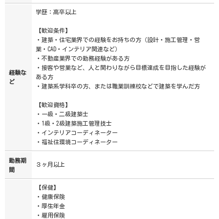
学歴：高卒以上
【歓迎条件】
・建築・住宅業界での経験をお持ちの方（設計・施工管理・営
業・CAD・インテリア関連など）
・不動産業界での勤務経験がある方
・接客や営業など、人と関わりながら目標達成を目指した経験が
経験な
ある方
ど
・建築系学科卒の方、または職業訓練校などで建築を学んだ方
【歓迎資格】
・一級・二級建築士
・1級・2級建築施工管理技士
・インテリアコーディネーター
・福祉住環境コーディネーター
勤務期
３ヶ月以上
間
【保健】
・健康保険
・厚生年金
・雇用保険