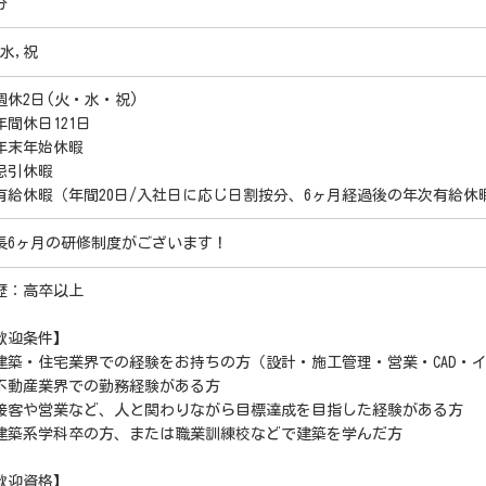
分
,水,祝
週休2日(火・水・祝)
年間休日121日
年末年始休暇
忌引休暇
有給休暇（年間20日/入社日に応じ日割按分、6ヶ月経過後の年次有給休暇
長6ヶ月の研修制度がございます！
歴：高卒以上
歓迎条件】
建築・住宅業界での経験をお持ちの方（設計・施工管理・営業・CAD・
不動産業界での勤務経験がある方
接客や営業など、人と関わりながら目標達成を目指した経験がある方
建築系学科卒の方、または職業訓練校などで建築を学んだ方
歓迎資格】