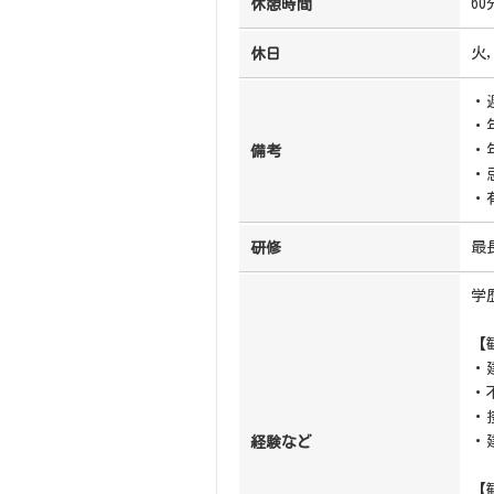
60
休憩時間
火
休日
・
・
・
備考
・
・
最
研修
学
【
・
・
・
・
経験など
【