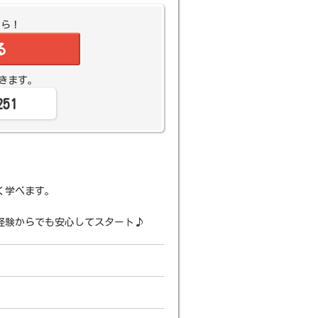
から！
る
きます。
251
く学べます。
経験からでも安心してスタート♪