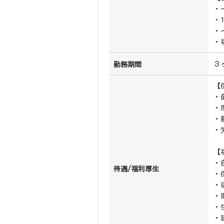
・
・
・
・
３
勤務期間
【
・
・
・
・
【
・
待遇/福利厚生
・
・
・
・
・