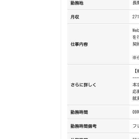
長
勤務地
27
月収
W
を
契
仕事内容
※
【
---
本
さらに詳しく
応
就
09
勤務時間
フ
勤務時間備考