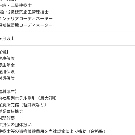
一級・二級建築士
1級・2級建築施工管理技士
インテリアコーディネーター
福祉住環境コーディネーター
ヶ月以上
保健】
健康保険
厚生年金
雇用保険
労災保険
福利厚生】
自社系列ホテル割引（最大7割）
保養所完備（軽井沢など）
従業員持株会
財形貯蓄
生損保の団体扱い
建築士等の資格試験費用を当社規定により補助（合格時）