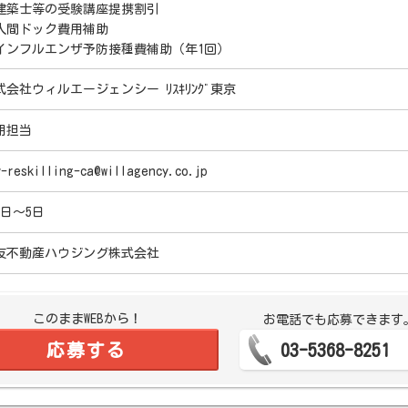
建築士等の受験講座提携割引
人間ドック費用補助
インフルエンザ予防接種費補助（年1回）
式会社ウィルエージェンシー ﾘｽｷﾘﾝｸﾞ東京
用担当
y-reskilling-ca@willagency.co.jp
5日～5日
友不動産ハウジング株式会社
このままWEBから！
お電話でも応募できます
応募する
03-5368-8251