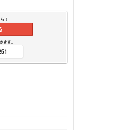
から！
る
きます。
251