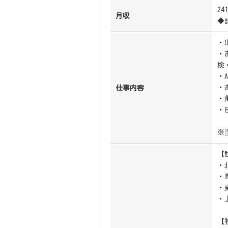
24
月収
◆
・
・
検
・
・
仕事内容
・
・
※
【
・北
・首
・東
・上
【