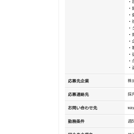
・
・
・
・
・
・
・
・
・
・
・
株
応募先企業
採
応募連絡先
wa
お問い合わせ先
週
勤務条件