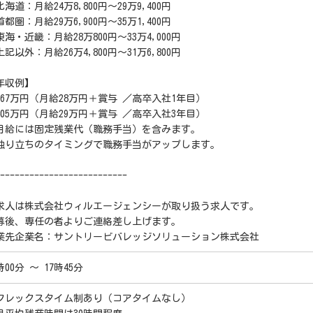
海道：月給24万8,800円～29万9,400円
都圏：月給29万6,900円～35万1,400円
東海・近畿：月給28万800円～33万4,000円
記以外：月給26万4,800円～31万6,800円
年収例】
367万円（月給28万円＋賞与 ／高卒入社1年目）
405万円（月給29万円＋賞与 ／高卒入社3年目）
月給には固定残業代（職務手当）を含みます。
独り立ちのタイミングで職務手当がアップします。
--------------------------
求人は株式会社ウィルエージェンシーが取り扱う求人です。
募後、専任の者よりご連絡差し上げます。
業先企業名：サントリービバレッジソリューション株式会社
時00分 ～ 17時45分
フレックスタイム制あり（コアタイムなし）