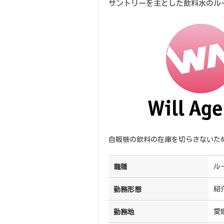
サントリーを主とした飲料水のル
自販機の飲料の在庫を切らさないた
ル
職種
紹
勤務形態
愛
勤務地