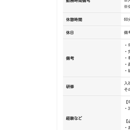
※
勤務時間備考
※
60
休憩時間
備
休日
・
・
・
備考
・
・
入
研修
そ
【
・
経験など
【
・