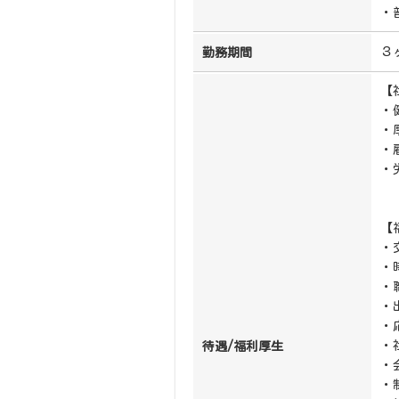
・
３
勤務期間
【
・
・
・
・
【
・
・
・
・
・
・
待遇/福利厚生
・
・