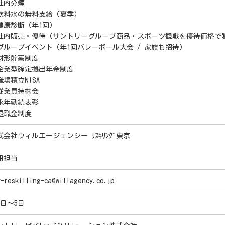
社内分煙
飲料水の無料支給（夏季）
健康診断（年1回）
社内販売・優待（サントリーグループ商品・スポーツ観戦を優待価格で
グループイベント（年1回バレーボール大会 / 家族も招待）
財形貯蓄制度
企業型確定拠出年金制度
職場積立NISA
従業員持株会
永年勤続表彰
退職金制度
式会社ウィルエージェンシー ﾘｽｷﾘﾝｸﾞ東京
用担当
y-reskilling-ca@willagency.co.jp
5日～5日