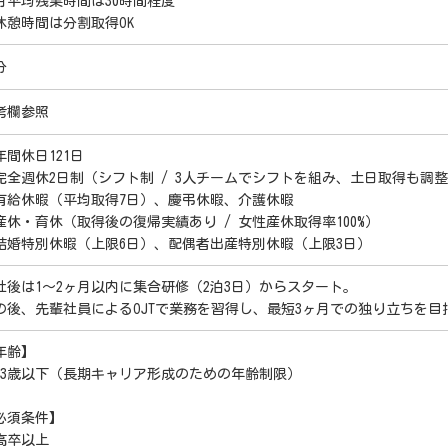
月平均残業時間は30時間程度
休憩時間は分割取得OK
分
考欄参照
年間休日121日
完全週休2日制（シフト制 / 3人チームでシフトを組み、土日取得も調
有給休暇（平均取得7日）、慶弔休暇、介護休暇
産休・育休（取得後の復帰実績あり / 女性産休取得率100%）
結婚特別休暇（上限6日）、配偶者出産特別休暇（上限3日）
社後は1～2ヶ月以内に集合研修（2泊3日）からスタート。
の後、先輩社員によるOJTで業務を習得し、最短3ヶ月での独り立ちを目
年齢】
33歳以下（長期キャリア形成のための年齢制限）
必須条件】
高卒以上