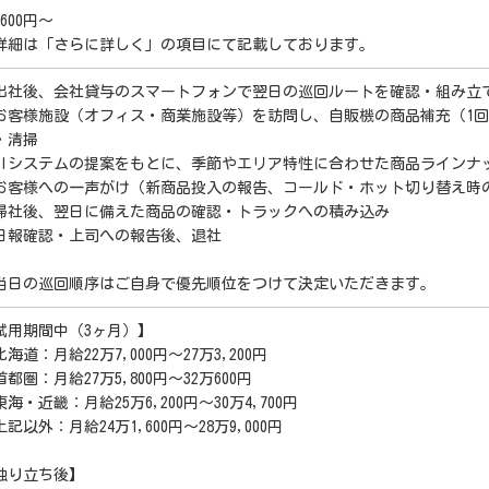
1600円～
詳細は「さらに詳しく」の項目にて記載しております。
出社後、会社貸与のスマートフォンで翌日の巡回ルートを確認・組み立
お客様施設（オフィス・商業施設等）を訪問し、自販機の商品補充（1回
・清掃
AIシステムの提案をもとに、季節やエリア特性に合わせた商品ラインナ
お客様への一声がけ（新商品投入の報告、コールド・ホット切り替え時
帰社後、翌日に備えた商品の確認・トラックへの積み込み
日報確認・上司への報告後、退社
当日の巡回順序はご自身で優先順位をつけて決定いただきます。
試用期間中（3ヶ月）】
海道：月給22万7,000円～27万3,200円
都圏：月給27万5,800円～32万600円
海・近畿：月給25万6,200円～30万4,700円
記以外：月給24万1,600円～28万9,000円
独り立ち後】