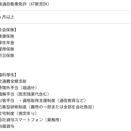
普通自動車免許（AT限定OK）
ヶ月以上
社会保険】
健康保険
厚生年金
雇用保険
労災保険
福利厚生】
交通費全額支給
時間外手当（超過分）
職務手当（固定残業代含む）
出張手当 ・資格取得支援制度（通信教育など）
応募型研修制度（費用の一部または全部を会社負担）
社宅制度（規定あり）
会社貸与スマートフォン（業務用）
制服貸与