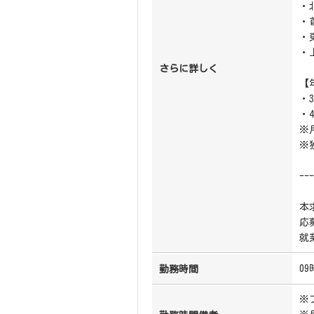
・北
・首
・
・上
さらに詳しく
【
・
・
※
※
---
本
応
就
09
勤務時間
※