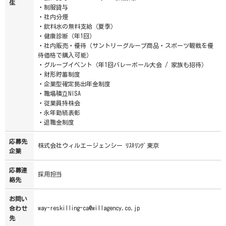
生
・制服貸与
・社内分煙
・飲料水の無料支給（夏季）
・健康診断（年1回）
・社内販売・優待（サントリーグループ商品・スポーツ観戦を優
待価格で購入可能）
・グループイベント（年1回バレーボール大会 / 家族も招待）
・財形貯蓄制度
・企業型確定拠出年金制度
・職場積立NISA
・従業員持株会
・永年勤続表彰
・退職金制度
応募先
株式会社ウィルエージェンシー ﾘｽｷﾘﾝｸﾞ東京
企業
応募連
採用担当
絡先
お問い
way-reskilling-ca@willagency.co.jp
合わせ
先