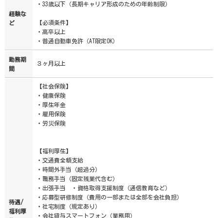
・33歳以下（長期キャリア形成のための年齢制限）
経験な
【必須条件】
ど
・高卒以上
・普通自動車免許（AT限定OK）
勤務期
３ヶ月以上
間
【社会保険】
・健康保険
・厚生年金
・雇用保険
・労災保険
【福利厚生】
・交通費全額支給
・時間外手当（超過分）
・職務手当（固定残業代含む）
・出張手当 ・資格取得支援制度（通信教育など）
・応募型研修制度（費用の一部または全部を会社負担）
待遇/
・社宅制度（規定あり）
福利厚
・会社貸与スマートフォン（業務用）