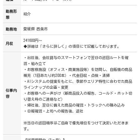
勤務形
紹介
態
愛媛県 西条市
勤務地
241600円～
月収
◆詳細は「さらに詳しく」の項目にて記載しております。
・出社後、会社貸与のスマートフォンで翌日の巡回ルートを確
認・組み立て
・お客様施設（オフィス・商業施設等）を訪問し、自販機の商品
補充（1回あたり約200本）・代金回収・点検・清掃
・AIシステムの提案をもとに、季節やエリア特性に合わせた商品
ラインナップの企画・変更
仕事内
・お客様への一声がけ（新商品投入の報告、コールド・ホット切
容
り替え時のご連絡など）
・帰社後、翌日に備えた商品の確認・トラックへの積み込み
・日報確認・上司への報告後、退社
※当日の巡回順序はご自身で優先順位をつけて決定いただきま
す。
【試用期間中（3ヶ月）】