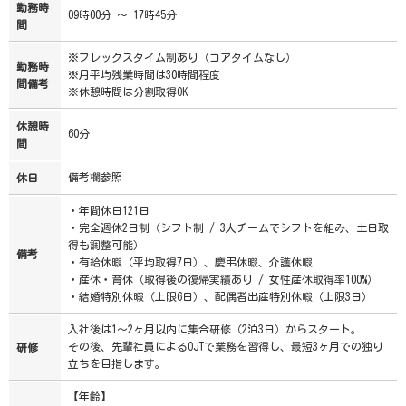
勤務時
09時00分 ～ 17時45分
間
※フレックスタイム制あり（コアタイムなし）
勤務時
※月平均残業時間は30時間程度
間備考
※休憩時間は分割取得OK
休憩時
60分
間
備考欄参照
休日
・年間休日121日
・完全週休2日制（シフト制 / 3人チームでシフトを組み、土日取
得も調整可能）
備考
・有給休暇（平均取得7日）、慶弔休暇、介護休暇
・産休・育休（取得後の復帰実績あり / 女性産休取得率100%）
・結婚特別休暇（上限6日）、配偶者出産特別休暇（上限3日）
入社後は1～2ヶ月以内に集合研修（2泊3日）からスタート。
その後、先輩社員によるOJTで業務を習得し、最短3ヶ月での独り
研修
立ちを目指します。
【年齢】