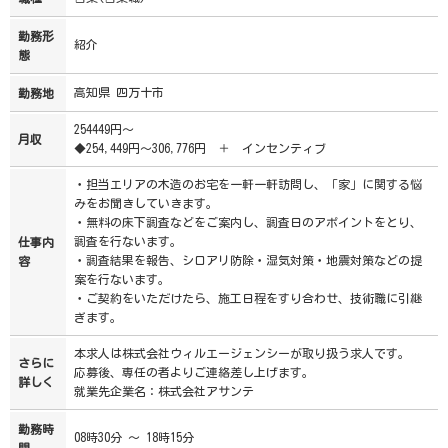
勤務形
紹介
態
高知県 四万十市
勤務地
254449円～
月収
◆254,449円～306,776円 ＋ インセンティブ
・担当エリアの木造のお宅を一軒一軒訪問し、「家」に関する悩
みをお聞きしていきます。
・無料の床下調査などをご案内し、調査日のアポイントをとり、
調査を行ないます。
仕事内
・調査結果を報告、シロアリ防除・湿気対策・地震対策などの提
容
案を行ないます。
・ご契約をいただけたら、施工日程をすり合わせ、技術職に引継
ぎます。
本求人は株式会社ウィルエージェンシーが取り扱う求人です。
さらに
応募後、専任の者よりご連絡差し上げます。
詳しく
就業先企業名：株式会社アサンテ
勤務時
08時30分 ～ 18時15分
間