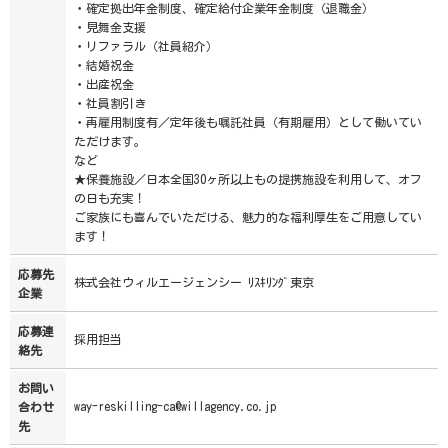
・確定拠出年金制度、確定給付企業年金制度（退職金）
・見舞金支援
・リファラル（社員紹介）
・結婚祝金
・出産祝金
・社員割引き
・再雇用制度有／定年後も嘱託社員（有期雇用）として働いてい
ただけます。
など
★保養施設／日本全国30ヶ所以上もの提携施設を利用して、オフ
の日も充実！
ご家族にも喜んでいただける、魅力的な福利厚生をご用意してい
ます！
応募先
株式会社ウィルエージェンシー ﾘｽｷﾘﾝｸﾞ東京
企業
応募連
採用担当
絡先
お問い
way-reskilling-ca@willagency.co.jp
合わせ
先