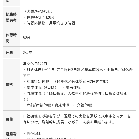
（実働7時間45分）
勤務時
・休憩時間：120分
間備考
・時間外勤務：月平均３０時間
休憩時
60分
間
水,木
休日
年間休日120日
・月間休日8～11日 完全週休2日制／基本毎週水・木曜日がお休み
です
・年末年始休暇 （14連休／有休奨励日2日間含む）
備考
・夏季休暇（4日間） ・慶弔休暇
・有給休暇（下限日数は、入社半年経過後の付与日数となりま
す）
・産前/産後休暇：育児休暇 、介護休暇
自社研修で基礎を学び、現場での実務を通じてスキルとマナーを
研修
身につけ、段階的に成長しながら一人前を目指します。
・高卒以上
経験な