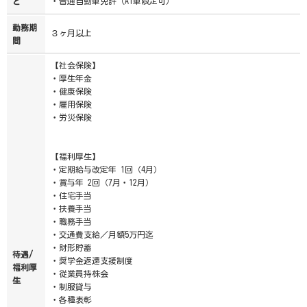
・普通自動車免許（AT車限定可）
ど
勤務期
３ヶ月以上
間
【社会保険】
・厚生年金
・健康保険
・雇用保険
・労災保険
【福利厚生】
・定期給与改定年 1回（4月）
・賞与年 2回（7月・12月）
・住宅手当
・扶養手当
・職務手当
・交通費支給／月額5万円迄
・財形貯蓄
待遇/
・奨学金返還支援制度
福利厚
・従業員持株会
生
・制服貸与
・各種表彰