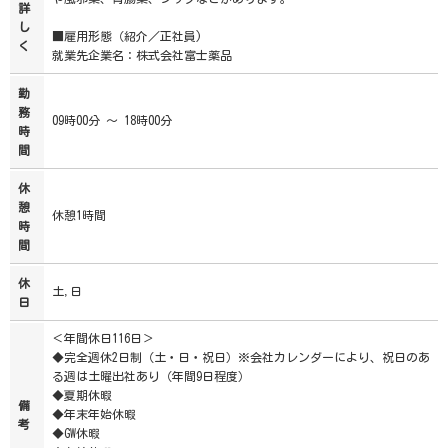
詳
し
■雇用形態（紹介／正社員)
く
就業先企業名：株式会社富士薬品
勤
務
09時00分 ～ 18時00分
時
間
休
憩
休憩1時間
時
間
休
土,日
日
＜年間休日116日＞
◆完全週休2日制（土・日・祝日）※会社カレンダーにより、祝日のあ
る週は土曜出社あり（年間9日程度）
◆夏期休暇
備
◆年末年始休暇
考
◆GW休暇