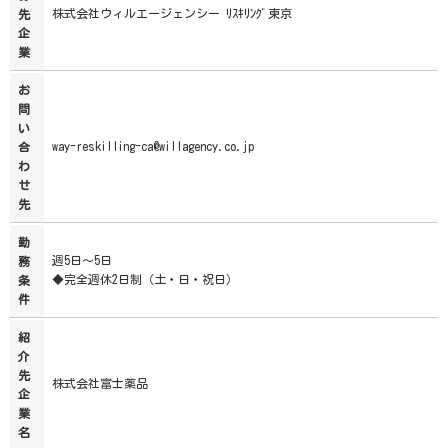
株式会社ウィルエージェンシー ﾘｽｷﾘﾝｸﾞ東京
先
企
業
お
問
い
way-reskilling-ca@willagency.co.jp
合
わ
せ
先
勤
週5日～5日
務
◆完全週休2日制（土・日・祝日）
条
件
紹
介
先
株式会社富士薬品
企
業
名