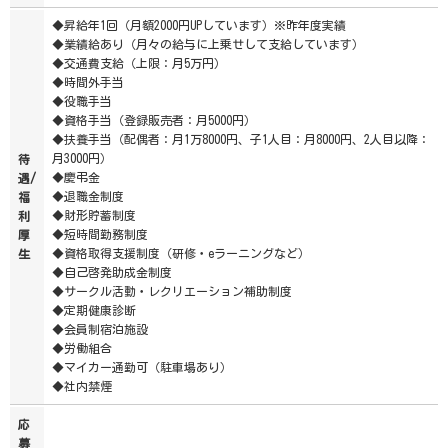
◆昇給年1回（月額2000円UPしています）※昨年度実績
◆業績給あり（月々の給与に上乗せして支給しています）
◆交通費支給（上限：月5万円）
◆時間外手当
◆役職手当
◆資格手当（登録販売者：月5000円）
◆扶養手当（配偶者：月1万8000円、子1人目：月8000円、2人目以降：
月3000円）
待
◆慶弔金
遇/
◆退職金制度
福
◆財形貯蓄制度
利
◆短時間勤務制度
厚
◆資格取得支援制度（研修・eラーニングなど）
生
◆自己啓発助成金制度
◆サークル活動・レクリエーション補助制度
◆定期健康診断
◆会員制宿泊施設
◆労働組合
◆マイカー通勤可（駐車場あり）
◆社内禁煙
応
募