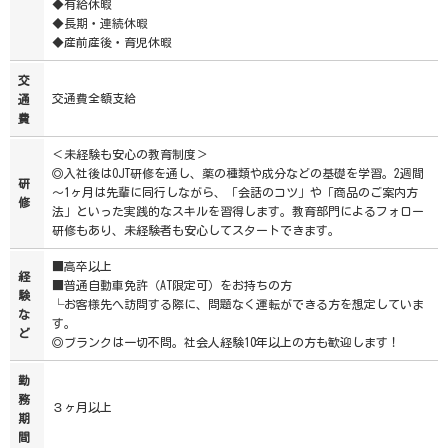
◆有給休暇
◆長期・連続休暇
◆産前産後・育児休暇
交
交通費全額支給
通
費
＜未経験も安心の教育制度＞
◎入社後はOJT研修を通し、薬の種類や成分などの基礎を学習。2週間
研
～1ヶ月は先輩に同行しながら、「会話のコツ」や「商品のご案内方
修
法」といった実践的なスキルを習得します。教育部門によるフォロー
研修もあり、未経験者も安心してスタートできます。
■高卒以上
経
■普通自動車免許（AT限定可）をお持ちの方
験
└お客様先へ訪問する際に、問題なく運転ができる方を想定していま
な
す。
ど
◎ブランクは一切不問。社会人経験10年以上の方も歓迎します！
勤
務
３ヶ月以上
期
間