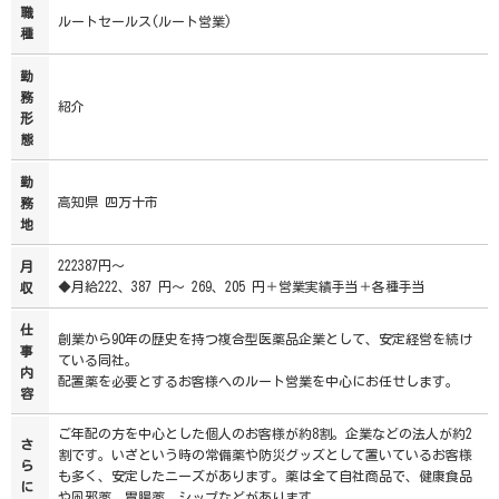
職
ルートセールス(ルート営業)
種
勤
務
紹介
形
態
勤
高知県 四万十市
務
地
222387円～
月
◆月給222、387 円～ 269、205 円＋営業実績手当＋各種手当
収
仕
創業から90年の歴史を持つ複合型医薬品企業として、安定経営を続け
事
ている同社。
内
配置薬を必要とするお客様へのルート営業を中心にお任せします。
容
ご年配の方を中心とした個人のお客様が約8割。企業などの法人が約2
さ
割です。いざという時の常備薬や防災グッズとして置いているお客様
ら
も多く、安定したニーズがあります。薬は全て自社商品で、健康食品
に
や風邪薬、胃腸薬、シップなどがあります。