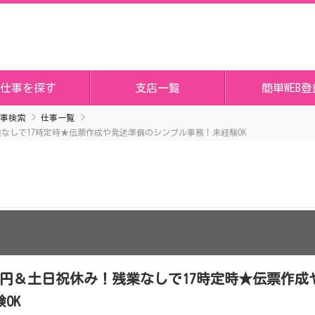
仕事を探す
支店一覧
簡単WEB登
事検索
仕事一覧
業なしで17時定時★伝票作成や発送準備のシンプル事務！未経験OK
70円＆土日祝休み！残業なしで17時定時★伝票作成
OK