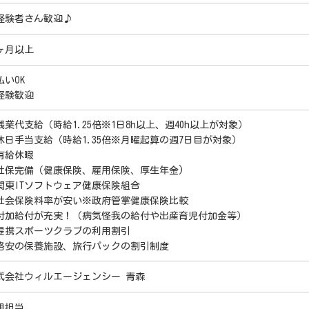
経験者さん歓迎♪
ヶ月以上
払いOK
経験歓迎
残業代支給（時給1.25倍※1日8h以上、週40h以上が対象）
休日手当支給（時給1.35倍※月曜起算の週7日目が対象）
有給休暇
社保完備（健康保険、雇用保険、厚生年金)
関東ITソフトウェア健康保険組合
社会保険料率が安い※政府管掌健康保険比較
付加給付が充実！（病気怪我の給付や出産育児付加金等）
提携スポーツクラブの利用割引
格安の保養施設、旅行パックの割引制度
式会社ウィルエージェンシー 青森
用担当