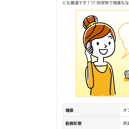
にも最適です！17:00定時で残業
オ
職種
派
勤務形態