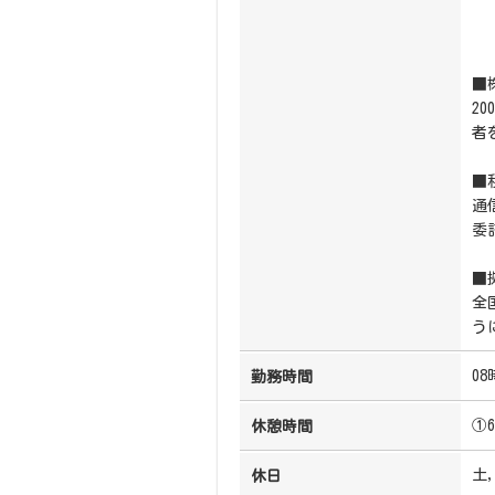
■
2
者
■
通
委
■
全
う
08
勤務時間
①6
休憩時間
土
休日