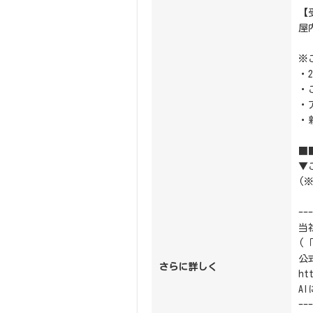
【
屋
※
・
・
・
・
■
▼
(
--
当
(
公式
さらに詳しく
ht
A
---