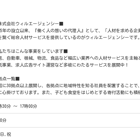
株式会社ウィルエージェンシー■
005年の設立以来、『働く人の想いの代理人』として、「人材を求める
を繋ぐ総合人材サービスを提供しているのがウィルエージェンシーです
私たちはこんな事業をしています■
信、自動車、機械、物流、食品など幅広い業界への人材サービスを主軸
託事業、求人広告サイト運営など多岐にわたるサービスを展開中！
拠点一覧■
国に30拠点以上展開し、各拠点に地域特性を知る社員を配置することで
に心掛けております。また、子ども食堂をはじめとする寄付活動にも積
時30分 ～ 17時00分
0分
,日,祝