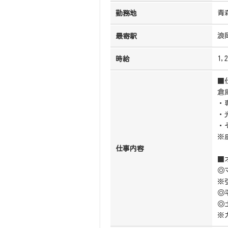
青
勤務地
浪
最寄駅
1,
時給
■
倉
・
・
・
※
仕事内容
■
◎
※
◎
◎
※