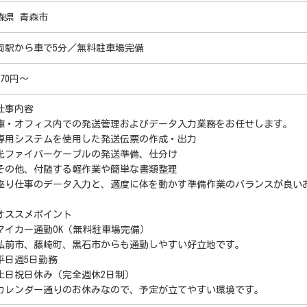
森県 青森市
岡駅から車で5分／無料駐車場完備
270円～
仕事内容
庫・オフィス内での発送管理およびデータ入力業務をお任せします。
専用システムを使用した発送伝票の作成・出力
光ファイバーケーブルの発送準備、仕分け
その他、付随する軽作業や簡単な書類整理
座り仕事のデータ入力と、適度に体を動かす準備作業のバランスが良い
オススメポイント
マイカー通勤OK（無料駐車場完備）
弘前市、藤崎町、黒石市からも通勤しやすい好立地です。
平日週5日勤務
土日祝日休み（完全週休2日制）
カレンダー通りのお休みなので、予定が立てやすい環境です。