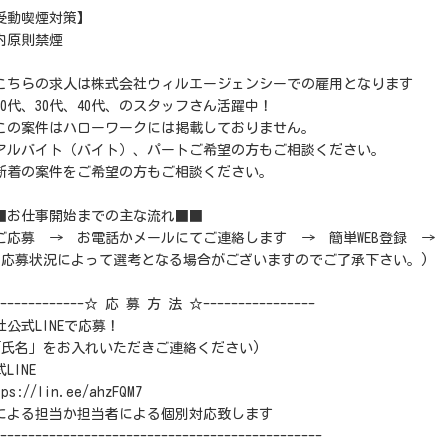
受動喫煙対策】
内原則禁煙
こちらの求人は株式会社ウィルエージェンシーでの雇用となります
20代、30代、40代、のスタッフさん活躍中！
この案件はハローワークには掲載しておりません。
アルバイト（バイト）、パートご希望の方もご相談ください。
新着の案件をご希望の方もご相談ください。
■お仕事開始までの主な流れ■■
ご応募 → お電話かメールにてご連絡します → 簡単WEB登録 
※応募状況によって選考となる場合がございますのでご了承下さい。)
-------------☆ 応 募 方 法 ☆----------------
社公式LINEで応募！
「氏名」をお入れいただきご連絡ください)
LINE
tps://lin.ee/ahzFQM7
Iによる担当か担当者による個別対応致します
----------------------------------------------