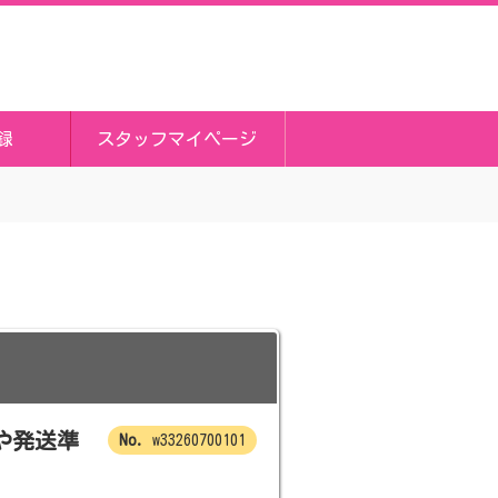
録
スタッフマイページ
や発送準
w33260700101