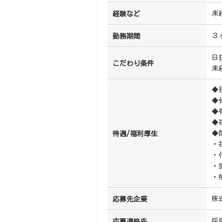
未
経験など
３
勤務期間
日
こだわり条件
未
◆
◆
◆
◆
◆
待遇/福利厚生
・
・
・
・
株
応募先企業
採
応募連絡先