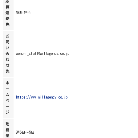
応
募
採用担当
連
絡
先
お
問
い
aomori_staff@willagency.co.jp
合
わ
せ
先
ホ
ー
ム
https://www.willagency.co.jp
ペ
ー
ジ
勤
務
週5日～5日
条