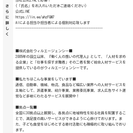
当社公式LINEで応募！
(「氏名」をお入れいただきご連絡ください)
さ
公式LINE
ら
https://lin.ee/ahzFQM7
に
AIによる担当か担当者による個別対応致します
詳
-------------------------------------------------
し
く
■株式会社ウィルエージェンシー■
2005年の設立以来、『働く人の想いの代理人』として、「人材を求め
る企業」と「仕事を探す求職者」その二者を繋ぐ総合人材サービスを
提供しているのがウィルエージェンシーです。
■私たちはこんな事業をしています■
通信、自動車、機械、物流、食品など幅広い業界への人材サービスを
主軸として、派遣事業、紹介事業、業務委託事業、求人広告サイト運
営など多岐にわたるサービスを展開中！
■拠点一覧■
全国に30拠点以上展開し、各拠点に地域特性を知る社員を配置するこ
とで、満足度の高いサービスができるように心掛けております。ま
た、子ども食堂をはじめとする寄付活動にも積極的に取り組んでおり
ます。