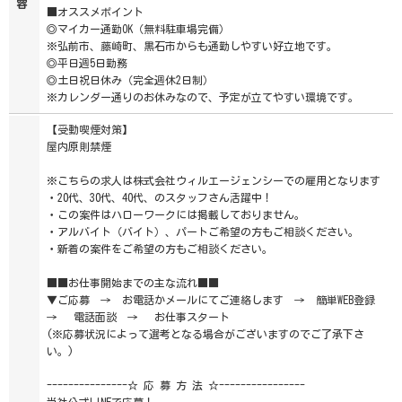
容
■オススメポイント
◎マイカー通勤OK（無料駐車場完備）
※弘前市、藤崎町、黒石市からも通勤しやすい好立地です。
◎平日週5日勤務
◎土日祝日休み（完全週休2日制）
※カレンダー通りのお休みなので、予定が立てやすい環境です。
【受動喫煙対策】
屋内原則禁煙
※こちらの求人は株式会社ウィルエージェンシーでの雇用となります
・20代、30代、40代、のスタッフさん活躍中！
・この案件はハローワークには掲載しておりません。
・アルバイト（バイト）、パートご希望の方もご相談ください。
・新着の案件をご希望の方もご相談ください。
■■お仕事開始までの主な流れ■■
▼ご応募 → お電話かメールにてご連絡します → 簡単WEB登録
→ 電話面談 → お仕事スタート
(※応募状況によって選考となる場合がございますのでご了承下さ
い。)
---------------☆ 応 募 方 法 ☆----------------