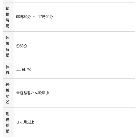
勤
務
08時30分 ～ 17時00分
時
間
休
憩
①60分
時
間
休
土,日,祝
日
経
験
未経験者さん歓迎♪
な
ど
勤
務
３ヶ月以上
期
間