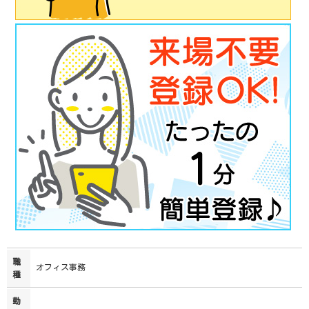
職
オフィス事務
種
勤