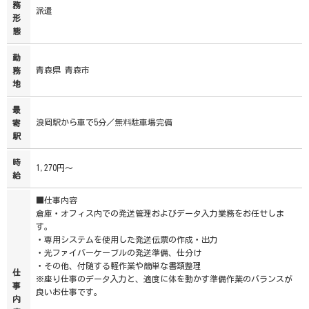
務
派遣
形
態
勤
青森県 青森市
務
地
最
浪岡駅から車で5分／無料駐車場完備
寄
駅
時
1,270円～
給
■仕事内容
倉庫・オフィス内での発送管理およびデータ入力業務をお任せしま
す。
・専用システムを使用した発送伝票の作成・出力
・光ファイバーケーブルの発送準備、仕分け
・その他、付随する軽作業や簡単な書類整理
仕
※座り仕事のデータ入力と、適度に体を動かす準備作業のバランスが
事
良いお仕事です。
内