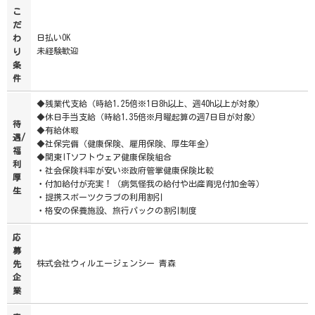
こ
だ
日払いOK
わ
未経験歓迎
り
条
件
◆残業代支給（時給1.25倍※1日8h以上、週40h以上が対象）
◆休日手当支給（時給1.35倍※月曜起算の週7日目が対象）
待
◆有給休暇
遇/
◆社保完備（健康保険、雇用保険、厚生年金)
福
◆関東ITソフトウェア健康保険組合
利
・社会保険料率が安い※政府管掌健康保険比較
厚
・付加給付が充実！（病気怪我の給付や出産育児付加金等）
生
・提携スポーツクラブの利用割引
・格安の保養施設、旅行パックの割引制度
応
募
株式会社ウィルエージェンシー 青森
先
企
業