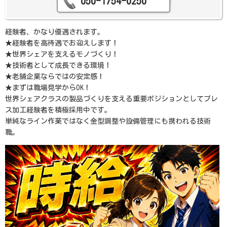
050-1754-0250
経験者、かなり優遇されます。
★経験者を高待遇でお迎えします！
★世界シェアを支えるモノづくり！
★技術者として成長できる環境！
★老舗企業ならではの安定感！
★まずは職場見学からOK！
世界シェアクラスの製品づくりを支える重要ポジションとしてプレ
ス加工経験者を積極採用中です。
単純なライン作業ではなく金型調整や設備管理にも携われる技術
職。