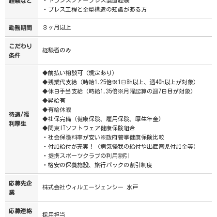
経験など
・プレス工程と金型構造の知識がある方
３ヶ月以上
勤務期間
こだわり
経験者のみ
条件
◆前払い相談可（規定あり）
◆残業代支給（時給1.25倍※1日8h以上、週40h以上が対象）
◆休日手当支給（時給1.35倍※月曜起算の週7日目が対象）
◆昇給有
◆有給休暇
待遇/福
◆社保完備（健康保険、雇用保険、厚生年金)
利厚生
◆関東ITソフトウェア健康保険組合
・社会保険料率が安い※政府管掌健康保険比較
・付加給付が充実！（病気怪我の給付や出産育児付加金等）
・提携スポーツクラブの利用割引
・格安の保養施設、旅行パックの割引制度
応募先企
株式会社ウィルエージェンシー 水戸
業
応募連絡
採用担当