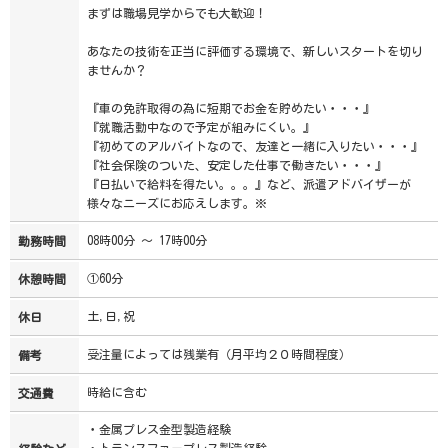
まずは職場見学からでも大歓迎！
あなたの技術を正当に評価する環境で、新しいスタートを切り
ませんか？
『車の免許取得の為に短期でお金を貯めたい・・・』
『就職活動中なので予定が組みにくい。』
『初めてのアルバイトなので、友達と一緒に入りたい・・・』
『社会保険のついた、安定した仕事で働きたい・・・』
『日払いで給料を得たい。。。』など、派遣アドバイザーが
様々なニーズにお応えします。※
08時00分 ～ 17時00分
勤務時間
①60分
休憩時間
土,日,祝
休日
受注量によっては残業有（月平均２０時間程度）
備考
時給に含む
交通費
・金属プレス金型製造経験
・トランスファープレス製造経験