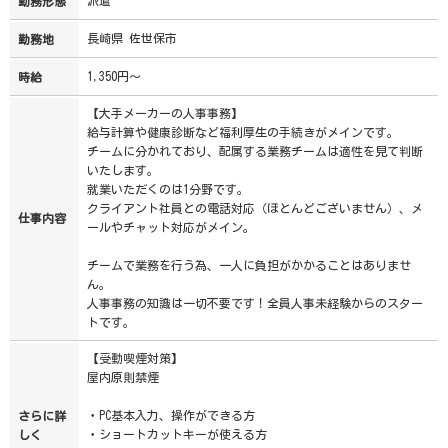
派遣
勤務形態
長崎県 佐世保市
勤務地
1,350円～
時給
【大手メーカーの人事事務】
給与計算や健康診断など福利厚生の手続きがメインです。
チームに分かれており、配属する業務チームは適性を見て判断
いたします。
就業いただくのは1分野です。
クライアント社員との電話対応（ほとんどございません）、メ
仕事内容
ールやチャット対応がメイン。
チームで業務を行う為、一人に負担がかかることはありませ
ん。
人事事務の知識は一切不要です！全員人事未経験からのスター
トです。
【受動喫煙対策】
屋内原則禁煙
・PC基本入力、操作ができる方
さらに詳
・ショートカットキーが使える方
しく