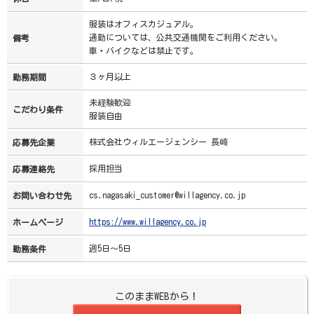
服装はオフィスカジュアル。
通勤については、公共交通機関をご利用ください。
備考
車・バイクなどは禁止です。
３ヶ月以上
勤務期間
未経験歓迎
こだわり条件
服装自由
株式会社ウィルエージェンシー 長崎
応募先企業
採用担当
応募連絡先
cs.nagasaki_customer@willagency.co.jp
お問い合わせ先
https://www.willagency.co.jp
ホームページ
週5日～5日
勤務条件
このままWEBから！