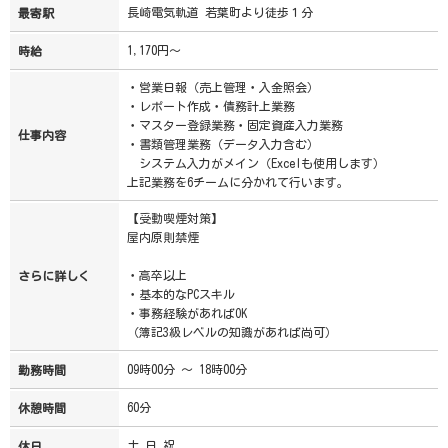
長崎電気軌道 若葉町より徒歩１分
最寄駅
1,170円～
時給
・営業日報（売上管理・入金照会）
・レポート作成・債務計上業務
・マスター登録業務・固定資産入力業務
仕事内容
・書類管理業務（データ入力含む）
システム入力がメイン（Excelも使用します）
上記業務を6チームに分かれて行います。
【受動喫煙対策】
屋内原則禁煙
・高卒以上
さらに詳しく
・基本的なPCスキル
・事務経験があればOK
（簿記3級レベルの知識があれば尚可）
09時00分 ～ 18時00分
勤務時間
60分
休憩時間
土,日,祝
休日