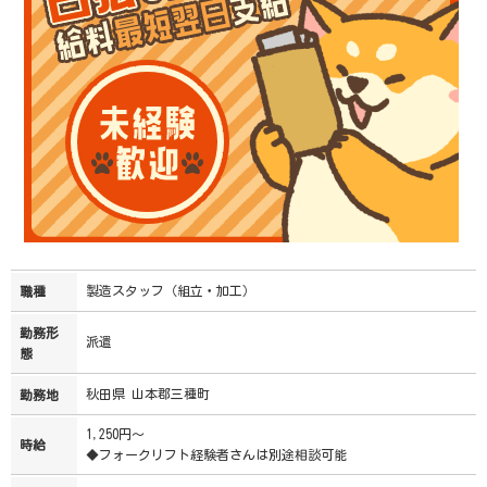
製造スタッフ（組立・加工）
職種
勤務形
派遣
態
秋田県 山本郡三種町
勤務地
1,250円～
時給
◆フォークリフト経験者さんは別途相談可能