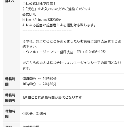
詳しく
当社公式LINEで応募！
(「氏名」をお入れいただきご連絡ください)
公式LINE
https://lin.ee/33KBVGhH
AIによる担当か担当者による個別対応致します。
-----------------------------
その他、気になることがありましたらお気軽に盛岡支店までご連
絡下さい。
・ウィルエージェンシー盛岡支店 TEL：019-606-1052
※こちらの求人は株式会社ウィルエージェンシーでの雇用となり
ます。
08時00分 ～ 16時30分
勤務時
16時00分 ～ 24時30分
間
勤務時
1週間ごとに勤務時間が交代となります
間備考
休憩時
①90分、②90分
間