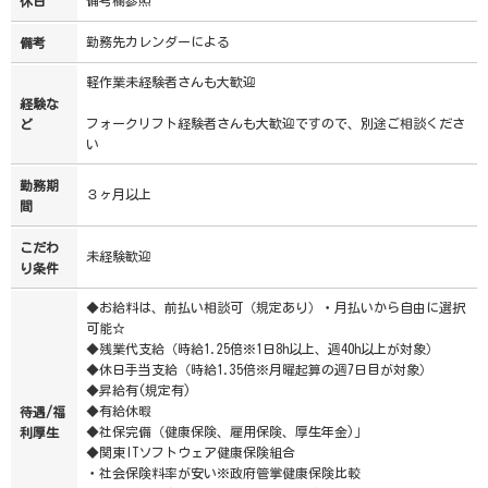
備考欄参照
休日
勤務先カレンダーによる
備考
軽作業未経験者さんも大歓迎
経験な
フォークリフト経験者さんも大歓迎ですので、別途ご相談くださ
ど
い
勤務期
３ヶ月以上
間
こだわ
未経験歓迎
り条件
◆お給料は、前払い相談可（規定あり）・月払いから自由に選択
可能☆
◆残業代支給（時給1.25倍※1日8h以上、週40h以上が対象）
◆休日手当支給（時給1.35倍※月曜起算の週7日目が対象）
◆昇給有(規定有)
◆有給休暇
待遇/福
◆社保完備（健康保険、雇用保険、厚生年金)」
利厚生
◆関東ITソフトウェア健康保険組合
・社会保険料率が安い※政府管掌健康保険比較