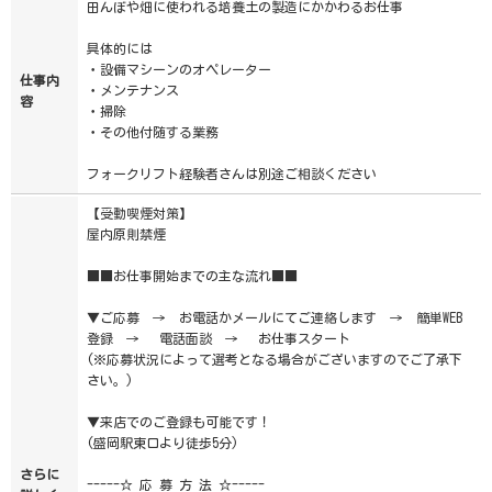
田んぼや畑に使われる培養土の製造にかかわるお仕事
具体的には
・設備マシーンのオペレーター
仕事内
・メンテナンス
容
・掃除
・その他付随する業務
フォークリフト経験者さんは別途ご相談ください
【受動喫煙対策】
屋内原則禁煙
■■お仕事開始までの主な流れ■■
▼ご応募 → お電話かメールにてご連絡します → 簡単WEB
登録 → 電話面談 → お仕事スタート
(※応募状況によって選考となる場合がございますのでご了承下
さい。)
▼来店でのご登録も可能です！
(盛岡駅東口より徒歩5分)
さらに
-----☆ 応 募 方 法 ☆-----