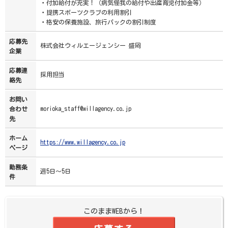
・付加給付が充実！（病気怪我の給付や出産育児付加金等）
・提携スポーツクラブの利用割引
・格安の保養施設、旅行パックの割引制度
応募先
株式会社ウィルエージェンシー 盛岡
企業
応募連
採用担当
絡先
お問い
morioka_staff@willagency.co.jp
合わせ
先
ホーム
https://www.willagency.co.jp
ページ
勤務条
週5日～5日
件
このままWEBから！