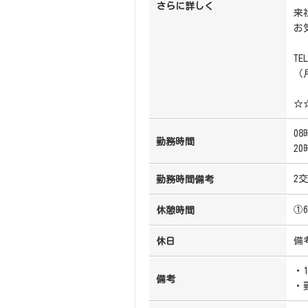
さらに詳しく
来
お
TE
（
☆
08
勤務時間
20
2
勤務時間備考
①
休憩時間
備
休日
・
備考
・