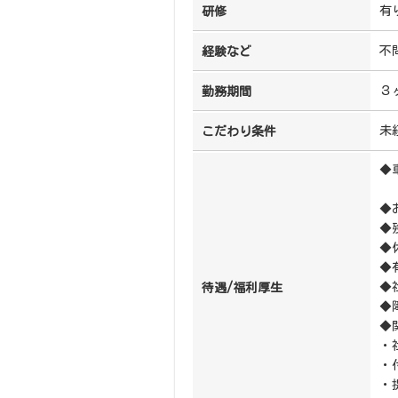
有
研修
不
経験など
３
勤務期間
未
こだわり条件
◆
◆
◆
◆
◆
◆
待遇/福利厚生
◆
◆
・
・
・