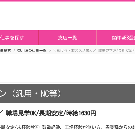
仕事を探す
支店一覧
簡単WEB登
事検索
香川県の仕事一覧
＼稼げる・おススメ求人／ 職場見学OK/長期安定/時
ン（汎用・NC等）
職場見学OK/長期安定/時給1630円
長期安定/未経験歓迎 製造経験、工場経験が無い方、異業種からの転