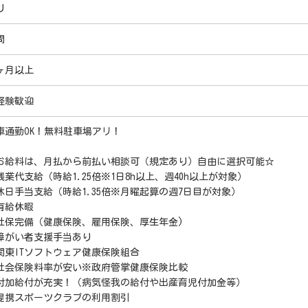
り
問
ヶ月以上
経験歓迎
車通勤OK！無料駐車場アリ！
お給料は、月払から前払い相談可（規定あり）自由に選択可能☆
残業代支給（時給1.25倍※1日8h以上、週40h以上が対象）
休日手当支給（時給1.35倍※月曜起算の週7日目が対象）
有給休暇
社保完備（健康保険、雇用保険、厚生年金)
障がい者支援手当あり
関東ITソフトウェア健康保険組合
社会保険料率が安い※政府管掌健康保険比較
付加給付が充実！（病気怪我の給付や出産育児付加金等）
提携スポーツクラブの利用割引