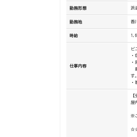
派
勤務形態
香
勤務地
1,
時給
ビ
・
・
仕事内容
最
す
・
【
屋
※
☆