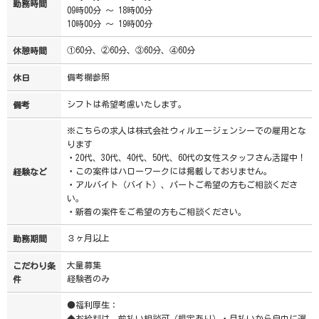
勤務時間
09時00分 ～ 18時00分
10時00分 ～ 19時00分
①60分、②60分、③60分、④60分
休憩時間
備考欄参照
休日
シフトは希望考慮いたします。
備考
※こちらの求人は株式会社ウィルエージェンシーでの雇用とな
ります
・20代、30代、40代、50代、60代の女性スタッフさん活躍中！
・この案件はハローワークには掲載しておりません。
経験など
・アルバイト（バイト）、パートご希望の方もご相談くださ
い。
・新着の案件をご希望の方もご相談ください。
３ヶ月以上
勤務期間
大量募集
こだわり条
経験者のみ
件
●福利厚生：
◆お給料は、前払い相談可（規定あり）・月払いから自由に選