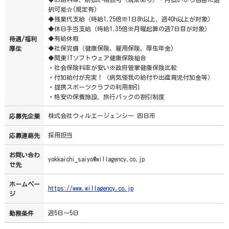
択可能☆(規定有)
◆残業代支給（時給1.25倍※1日8h以上、週40h以上が対象）
◆休日手当支給（時給1.35倍※月曜起算の週7日目が対象）
◆有給休暇
待遇/福利
◆社保完備（健康保険、雇用保険、厚生年金)
厚生
◆関東ITソフトウェア健康保険組合
・社会保険料率が安い※政府管掌健康保険比較
・付加給付が充実！（病気怪我の給付や出産育児付加金等）
・提携スポーツクラブの利用割引
・格安の保養施設、旅行パックの割引制度
株式会社ウィルエージェンシー 四日市
応募先企業
採用担当
応募連絡先
お問い合わ
yokkaichi_saiyo@willagency.co.jp
せ先
ホームペー
https://www.willagency.co.jp
ジ
週5日～5日
勤務条件