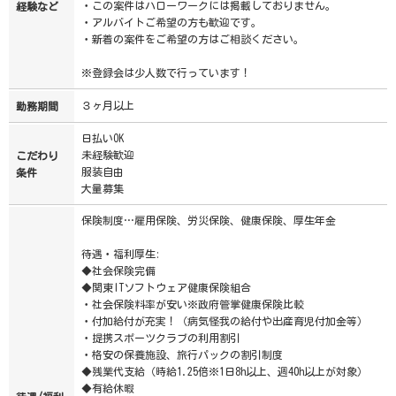
・この案件はハローワークには掲載しておりません。
経験など
・アルバイトご希望の方も歓迎です。
・新着の案件をご希望の方はご相談ください。
※登録会は少人数で行っています！
３ヶ月以上
勤務期間
日払いOK
未経験歓迎
こだわり
服装自由
条件
大量募集
保険制度…雇用保険、労災保険、健康保険、厚生年金
待遇・福利厚生:
◆社会保険完備
◆関東ITソフトウェア健康保険組合
・社会保険料率が安い※政府管掌健康保険比較
・付加給付が充実！（病気怪我の給付や出産育児付加金等）
・提携スポーツクラブの利用割引
・格安の保養施設、旅行パックの割引制度
◆残業代支給（時給1.25倍※1日8h以上、週40h以上が対象）
◆有給休暇