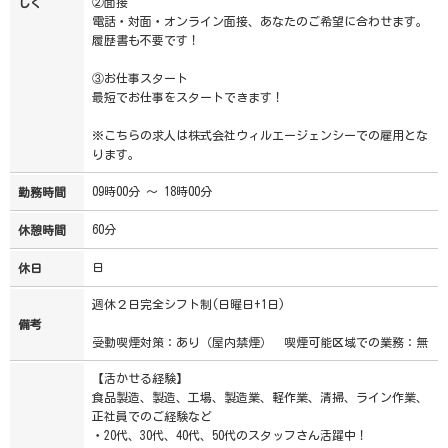
②面接
しく
電話・対面・オンライン面接、あなたのご希望に合わせます。
履歴書も不要です！
③お仕事スタート
最短でお仕事をスタートできます！
※こちらの求人は株式会社ウィルエージェンシーでの雇用とな
ります。
09時00分 ～ 18時00分
勤務時間
60分
休憩時間
日
休日
週休２日完全シフト制(日曜日+1日)
備考
受動喫煙対策：あり（屋内禁煙） 喫煙可能区域での業務：無
【活かせる経験】
食品製造、製造、工場、製造業、軽作業、清掃、ライン作業、
正社員でのご経験など
・20代、30代、40代、50代のスタッフさん活躍中！