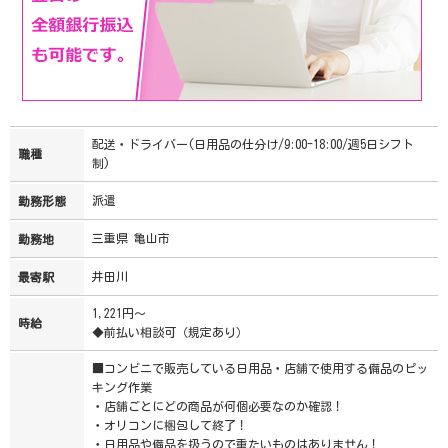
配送・ドライバー(日用品の仕分け/9:00-18:00/週5日シフト
職種
制)
派遣
勤務形態
三重県 亀山市
勤務地
井田川
最寄駅
1,221円～
時給
◆前払い相談可（規定あり）
■コンビニで販売している日用品・店舗で使用する備品のピッ
キング作業
・店舗ごとにどの商品が何個必要なのか確認！
・オリコンに梱包して終了！
・日用品や備品を扱うので重たいものはありません！