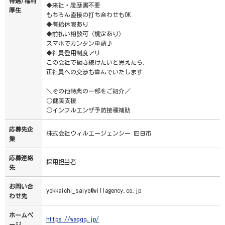
待遇/福利
◆来社・履歴書不要
厚生
もちろん直接の打ち合わせもOK
◆有給休暇あり
◆前払い相談可（規定あり）
スマホでカンタン申請♪
◆社員登用制度アリ
この会社で働き続けたいと思えたら、
正社員への交渉も喜んでいたします
＼その他特典の一部をご紹介／
○健康支援
○インフルエンザ予防接種補助
応募先企
株式会社ウィルエージェンシー 四日市
業
応募連絡
採用担当者
先
お問い合
yokkaichi_saiyo@willagency.co.jp
わせ先
ホームペ
https://waqqq.jp/
ージ