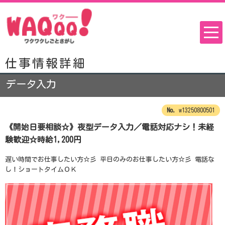
仕事情報詳細
データ入力
w13250800501
《開始日要相談☆》夜型データ入力／電話対応ナシ！未経
験歓迎☆時給1,200円
遅い時間でお仕事したい方☆彡 平日のみのお仕事したい方☆彡 電話な
し！ショートタイムＯＫ