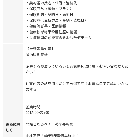
・契約者の氏名・住所・連絡先
・保険商品（種類・プラン）
・保険期間・契約日・満期日
・保険料（支払方法・金額・支払日）
・健康診断書・医療情報
・健康診断結果や既往歴の情報
・医療機関の診断書の要約や数値データ
【受動喫煙対策】
屋内原則禁煙
応募するか迷っている方もお気軽に仮応募・お問い合わせくだ
さい！
仕事内容の話を聞くだけでもOKです！お電話口でご説明いたし
ます☆
就業時間
①17:00-22:00
開始日なるべく早めで要相談
さらに詳
しく
来社不要！簡単WEB登録実施中♪