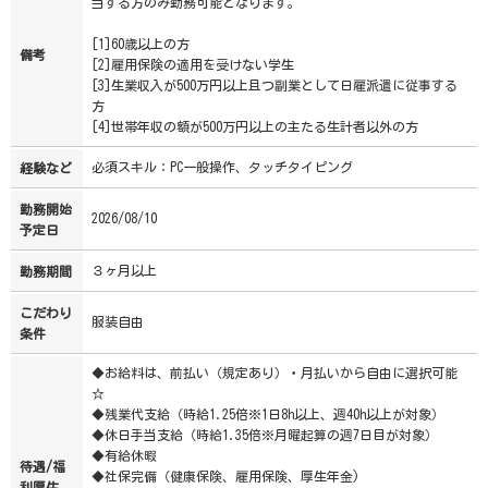
当する方のみ勤務可能となります。
[1]60歳以上の方
備考
[2]雇用保険の適用を受けない学生
[3]生業収入が500万円以上且つ副業として日雇派遣に従事する
方
[4]世帯年収の額が500万円以上の主たる生計者以外の方
必須スキル：PC一般操作、タッチタイピング
経験など
勤務開始
2026/08/10
予定日
３ヶ月以上
勤務期間
こだわり
服装自由
条件
◆お給料は、前払い（規定あり）・月払いから自由に選択可能
☆
◆残業代支給（時給1.25倍※1日8h以上、週40h以上が対象）
◆休日手当支給（時給1.35倍※月曜起算の週7日目が対象）
◆有給休暇
待遇/福
◆社保完備（健康保険、雇用保険、厚生年金)
利厚生