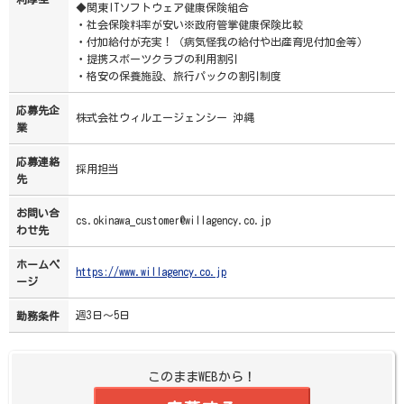
◆関東ITソフトウェア健康保険組合
・社会保険料率が安い※政府管掌健康保険比較
・付加給付が充実！（病気怪我の給付や出産育児付加金等）
・提携スポーツクラブの利用割引
・格安の保養施設、旅行パックの割引制度
応募先企
株式会社ウィルエージェンシー 沖縄
業
応募連絡
採用担当
先
お問い合
cs.okinawa_customer@willagency.co.jp
わせ先
ホームペ
https://www.willagency.co.jp
ージ
週3日～5日
勤務条件
このままWEBから！