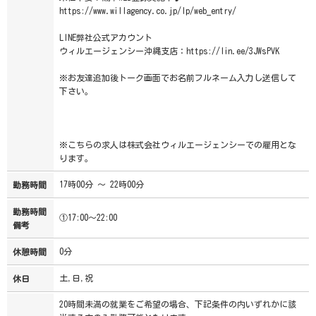
https://www.willagency.co.jp/lp/web_entry/
LINE弊社公式アカウント
ウィルエージェンシー沖縄支店：https://lin.ee/3JWsPVK
※お友達追加後トーク画面でお名前フルネーム入力し送信して
下さい。
※こちらの求人は株式会社ウィルエージェンシーでの雇用とな
ります。
17時00分 ～ 22時00分
勤務時間
勤務時間
①17:00～22:00
備考
0分
休憩時間
土,日,祝
休日
20時間未満の就業をご希望の場合、下記条件の内いずれかに該