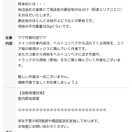
具体的には・・・
物流会社の倉庫にて発送前の郵送物の仕分け（配達エリアごとに）
をお任せいたします。
郵送物のほとんどは桃やぶどうなどの果物です。
荷物の平均重量は3kgぐらいです。
▽▽作業内容▽▽
仕事
メインの仕事内容は、ベルトコンベアから流れてくる荷物を、エリ
内容
ア毎の専用ボックスに積んでいく作業です。
またカゴ車から荷物をベルトコンベアに流す作業や、
トラックから荷物（果物）をかご車に積んでいく作業もございま
す。
難しい作業は一切ございません。
簡単作業で楽しくお仕事しましょう♪
【受動喫煙対策】
屋内原則禁煙
☆☆☆☆☆☆☆☆☆☆☆☆☆☆☆☆☆☆☆☆☆☆☆☆☆
来社不要のWEB登録や電話面談を実施しております。
お気軽にお問い合わせください。