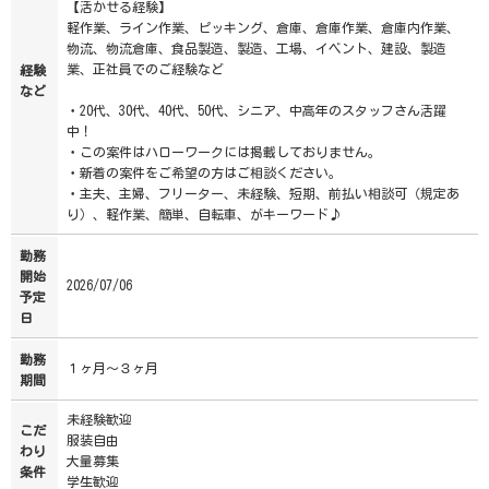
【活かせる経験】
軽作業、ライン作業、ピッキング、倉庫、倉庫作業、倉庫内作業、
物流、物流倉庫、食品製造、製造、工場、イベント、建設、製造
業、正社員でのご経験など
経験
など
・20代、30代、40代、50代、シニア、中高年のスタッフさん活躍
中！
・この案件はハローワークには掲載しておりません。
・新着の案件をご希望の方はご相談ください。
・主夫、主婦、フリーター、未経験、短期、前払い相談可（規定あ
り）、軽作業、簡単、自転車、がキーワード♪
勤務
開始
2026/07/06
予定
日
勤務
１ヶ月～３ヶ月
期間
未経験歓迎
こだ
服装自由
わり
大量募集
条件
学生歓迎