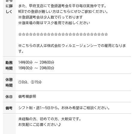
さら
また、甲府支店にて登録選考会を平日毎日実施中です。
に詳
WEBでの登録が難しい方はこちらにぜひご参加ください。
しく
※登録選考会は少人数で行っております
※御来場の際はマスク着用でお越しください
☆☆☆☆☆☆☆☆☆☆☆☆☆☆☆☆☆☆☆☆☆☆☆☆☆
※こちらの求人は株式会社ウィルエージェンシーでの雇用となりま
す。
14時00分 ～ 20時00分
勤務
16時00分 ～ 20時00分
時間
休憩
①0分、③15分
時間
備考欄参照
休日
シフト制・週1～5日から。お休み希望はご相談ください。
備考
未経験の方、初めての方、大歓迎です。
お気軽にご応募ください♪