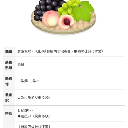
倉庫管理・入出荷(倉庫内で宅急便・果物の仕分け作業)
職種
勤務
派遣
形態
勤務
山梨県 山梨市
地
最寄
山梨市駅より車で5分
駅
1,500円～
時給
◆前払い（規定あり）
【倉庫内仕分け作業】