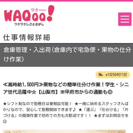
仕事情報詳細
倉庫管理・入出荷(倉庫内で宅急便・果物の仕分
け作業)
w10250401102
≪高時給1,500円≫果物などの簡単仕分け作業！学生・シニ
ア世代活躍中☆【山梨市】※甲府市からの通勤も◎
★シフト制なので勤務日は要相談可能！ ★一緒に始めるスタッフさんば
かりなので、安心して勤務開始できます♪ ★「運ぶ」「仕分ける」「片
づける」の簡単作業で初めての方も大歓迎です！！ ★まずはお問合せを
◎