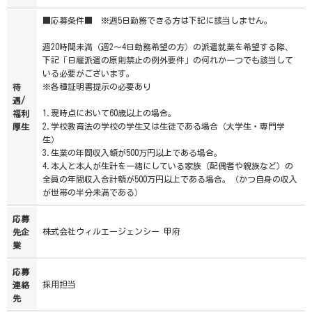
■応募条件■ ※週5日勤務できる方は下記に該当しません。
週20時間未満（週2～4日勤務希望の方）の派遣就業を希望する際、
下記「日雇派遣の原則禁止の例外要件」の何れか一つでも該当して
いる必要がございます。
※各種証明書提示の必要あり
待
遇/
1.現時点において60歳以上の場合。
福利
2.学校教育法の学校の学生又は生徒である場合（大学生・専門学
厚生
生）
3.生業の年間収入額が500万円以上である場合。
4.本人と本人が生計を一緒にしている家族（配偶者や親族など）の
全員の年間収入合計額が500万円以上である場合。（かつ自身の収入
が世帯の半分未満である）
応募
株式会社ウィルエージェンシー 甲府
先企
業
応募
採用担当
連絡
先