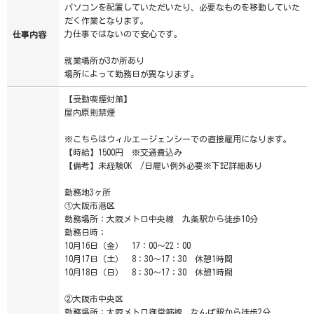
パソコンを配置していただいたり、必要なものを移動していた
だく作業となります。
力仕事ではないので安心です。
仕事内容
就業場所が3か所あり
場所によって勤務日が異なります。
【受動喫煙対策】
屋内原則禁煙
※こちらはウィルエージェンシーでの直接雇用になります。
【時給】1500円 ※交通費込み
【備考】未経験OK /日雇い例外必要※下記詳細あり
勤務地3ヶ所
①大阪市港区
勤務場所：大阪メトロ中央線 九条駅から徒歩10分
勤務日時：
10月16日（金） 17：00～22：00
10月17日（土） 8：30～17：30 休憩1時間
10月18日（日） 8：30～17：30 休憩1時間
②大阪市中央区
勤務場所：大阪メトロ御堂筋線 なんば駅から徒歩2分