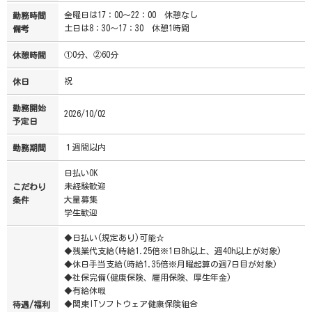
金曜日は17：00～22：00 休憩なし
勤務時間
土日は8：30～17：30 休憩1時間
備考
①0分、②60分
休憩時間
祝
休日
勤務開始
2026/10/02
予定日
１週間以内
勤務期間
日払いOK
未経験歓迎
こだわり
大量募集
条件
学生歓迎
◆日払い(規定あり)可能☆
◆残業代支給(時給1.25倍※1日8h以上、週40h以上が対象)
◆休日手当支給(時給1.35倍※月曜起算の週7日目が対象)
◆社保完備(健康保険、雇用保険、厚生年金)
◆有給休暇
◆関東ITソフトウェア健康保険組合
待遇/福利