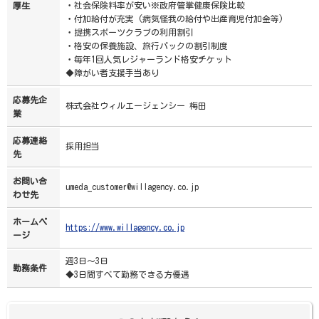
・社会保険料率が安い※政府管掌健康保険比較
厚生
・付加給付が充実 (病気怪我の給付や出産育児付加金等)
・提携スポーツクラブの利用割引
・格安の保養施設、旅行パックの割引制度
・毎年1回人気レジャーランド格安チケット
◆障がい者支援手当あり
応募先企
株式会社ウィルエージェンシー 梅田
業
応募連絡
採用担当
先
お問い合
umeda_customer@willagency.co.jp
わせ先
ホームペ
https://www.willagency.co.jp
ージ
週3日～3日
勤務条件
◆3日間すべて勤務できる方優遇