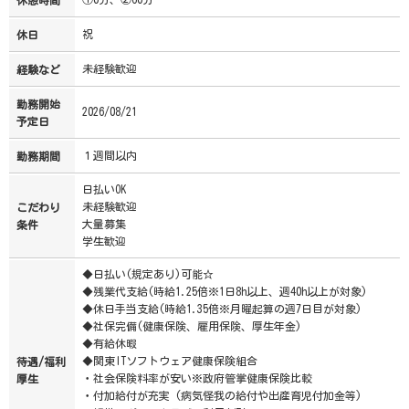
休憩時間
祝
休日
未経験歓迎
経験など
勤務開始
2026/08/21
予定日
１週間以内
勤務期間
日払いOK
未経験歓迎
こだわり
大量募集
条件
学生歓迎
◆日払い(規定あり)可能☆
◆残業代支給(時給1.25倍※1日8h以上、週40h以上が対象)
◆休日手当支給(時給1.35倍※月曜起算の週7日目が対象)
◆社保完備(健康保険、雇用保険、厚生年金)
◆有給休暇
◆関東ITソフトウェア健康保険組合
待遇/福利
・社会保険料率が安い※政府管掌健康保険比較
厚生
・付加給付が充実 (病気怪我の給付や出産育児付加金等)