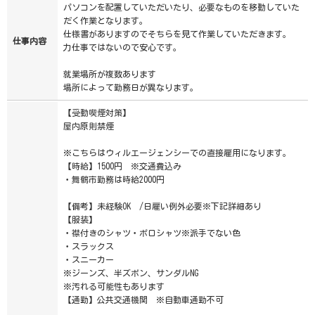
パソコンを配置していただいたり、必要なものを移動していた
だく作業となります。
仕様書がありますのでそちらを見て作業していただきます。
仕事内容
力仕事ではないので安心です。
就業場所が複数あります
場所によって勤務日が異なります。
【受動喫煙対策】
屋内原則禁煙
※こちらはウィルエージェンシーでの直接雇用になります。
【時給】1500円 ※交通費込み
・舞鶴市勤務は時給2000円
【備考】未経験OK /日雇い例外必要※下記詳細あり
【服装】
・襟付きのシャツ・ポロシャツ※派手でない色
・スラックス
・スニーカー
※ジーンズ、半ズボン、サンダルNG
※汚れる可能性もあります
【通勤】公共交通機関 ※自動車通勤不可