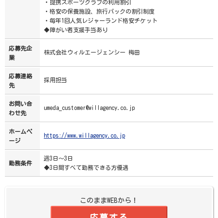
・提携スポーツクラブの利用割引
・格安の保養施設、旅行パックの割引制度
・毎年1回人気レジャーランド格安チケット
◆障がい者支援手当あり
応募先企
株式会社ウィルエージェンシー 梅田
業
応募連絡
採用担当
先
お問い合
umeda_customer@willagency.co.jp
わせ先
ホームペ
https://www.willagency.co.jp
ージ
週3日～3日
勤務条件
◆3日間すべて勤務できる方優遇
このままWEBから！
応募する