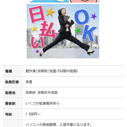
軽作業(京都府/派遣/3日間の短期)
職種
派遣
勤務形態
京都府 京都市中京区
勤務地
いくつか就業場所あり
最寄駅
1,500円～
時給
パソコンの現地展開、入替作業になります。