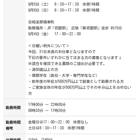
9月5日（土） 8：30～17：30 休憩1時間
9月6日（日） 8：30～17：30 休憩1時間
⑧相楽郡精華町
勤務場所：JR「祝園駅」 近鉄「新祝園駅」徒歩 約10分
9月4日（金） 17：00～22：00
＜日雇い例外について＞
今回、31日未満のお仕事となりますので
下記の要件いずれかに当てはまる方の募集となります↓
※該当を確認できる書類のご提出が必要です。
・満60歳以上の方
・昼間学生（高校・大学・専門学生など）
・前年度の年収が500万円以上で副業として勤務される方
・ご家族全体の年収が500万円以上でその半分以上を占めない
方
17時00分 ～ 22時00分
勤務時間
08時30分 ～ 17時30分
金曜日は17：00～22：00 休憩なし
勤務時間
土日は8：30～17：30 休憩1時間
備考
①0分、②60分