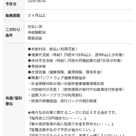
2026/08/03
予定日
３ヶ月以上
勤務期間
日払いOK
こだわり
未経験歓迎
条件
服装自由
◆お給料は、前払い利用可能！
◆残業代支給（時給1.25倍※1日8h以上、週40h以上が対象）
◆休日手当支給（時給1.35倍※月曜起算の週7日目が対象）
◆有給休暇
◆社保完備（健康保険、雇用保険、厚生年金)
◆関東ITソフトウェア健康保険組合
・社会保険料率が安い※政府管掌健康保険比較
・付加給付が充実！（病気怪我の給付や出産育児付加金等）
・提携スポーツクラブの利用割引
待遇/福利
・格安の保養施設、旅行パックの割引制度
厚生
★様々なお仕事に関するニーズにお応えする会社です。
『毎月あと3万円稼ぎたい・・・。』
『車の免許取得の為に短期でお金を貯めたい・・。』
『就職活動中なので予定が組みにくい。』
『初めてのアルバイトなので、友達と一緒に入りたい・・』