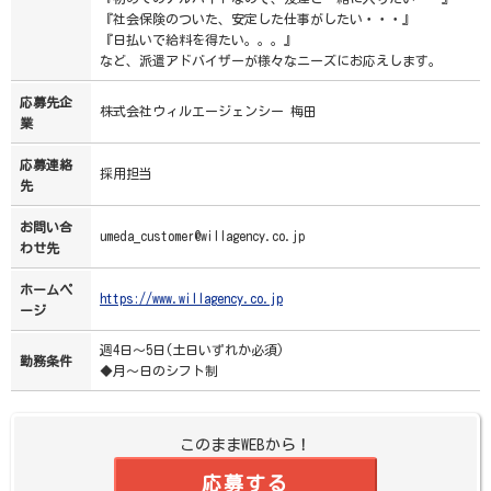
『社会保険のついた、安定した仕事がしたい・・・』
『日払いで給料を得たい。。。』
など、派遣アドバイザーが様々なニーズにお応えします。
応募先企
株式会社ウィルエージェンシー 梅田
業
応募連絡
採用担当
先
お問い合
umeda_customer@willagency.co.jp
わせ先
ホームペ
https://www.willagency.co.jp
ージ
週4日～5日(土日いずれか必須)
勤務条件
◆月～日のシフト制
このままWEBから！
応募する