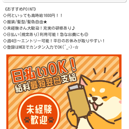
《おすすめPOINT》
◇何といっても高時給1600円！！
◇服装/髪型/髪色自由★
◇未経験さん大歓迎！充実の研修あり♪
◇日払い(規定あり)利用可能！急な出費にも◎
◇週4日～エントリー可能！平日のお休みが取りやすい！
◇登録はWEBでカンタン入力でOK(^_-)-☆