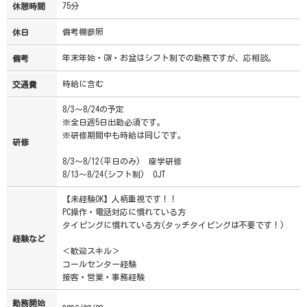
75分
休憩時間
備考欄参照
休日
年末年始・GW・お盆はシフト制での勤務ですが、応相談。
備考
時給に含む
交通費
8/3～8/24の予定
※全日週5日出勤必須です。
※研修期間中も時給は同じです。
研修
8/3～8/12(平日のみ) 座学研修
8/13～8/24(シフト制) OJT
【未経験OK】人柄重視です！！
PC操作・電話対応に慣れている方
タイピングに慣れている方(タッチタイピングは不要です！)
経験など
＜歓迎スキル＞
コールセンター経験
接客・営業・事務経験
勤務開始