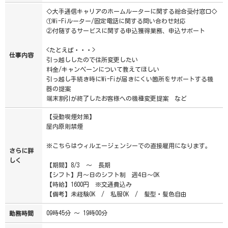
◇大手通信キャリアのホームルーターに関する総合受付窓口◇
①Wi-Fiルーター/固定電話に関する問い合わせ対応
②付随するサービスに関する申込獲得業務、申込サポート
<たとえば・・・>
仕事内容
引っ越ししたので住所変更したい
料金/キャンペーンについて教えてほしい
引っ越し手続き時にWi-Fiが届きにくい箇所をサポートする機
器の提案
端末割引が終了したお客様への機種変更提案 など
【受動喫煙対策】
屋内原則禁煙
※こちらはウィルエージェンシーでの直接雇用になります。
さらに詳
しく
【期間】8/3 ～ 長期
【シフト】月～日のシフト制 週4日～OK
【時給】1600円 ※交通費込み
【備考】未経験OK / 私服OK / 髪型・髪色自由
09時45分 ～ 19時00分
勤務時間